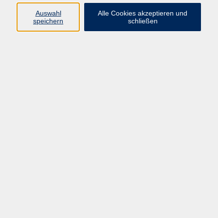
Fremdsprachen im Überblick
Auswahl
Alle Cookies akzeptieren und
speichern
schließen
Arabisch
Chinesisch
Englisch
Französisch
Italienisch
Japanisch
Koreanisch
Niederländisch
Portugiesisch
Russisch