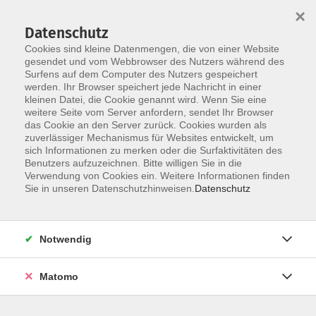
×
Datenschutz
Cookies sind kleine Datenmengen, die von einer Website
gesendet und vom Webbrowser des Nutzers während des
Surfens auf dem Computer des Nutzers gespeichert
Skip to main content
werden. Ihr Browser speichert jede Nachricht in einer
kleinen Datei, die Cookie genannt wird. Wenn Sie eine
weitere Seite vom Server anfordern, sendet Ihr Browser
das Cookie an den Server zurück. Cookies wurden als
Französisch B1
zuverlässiger Mechanismus für Websites entwickelt, um
sich Informationen zu merken oder die Surfaktivitäten des
Benutzers aufzuzeichnen. Bitte willigen Sie in die
Verwendung von Cookies ein. Weitere Informationen finden
Sie in unseren Datenschutzhinweisen.
Datenschutz
13 Kurse
Notwendig
zurück zu Französisch
Matomo
Am Ende der Kompetenzstufe B1 können Sie
die Hauptpunkte verstehen, wenn eine klare