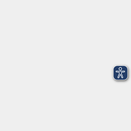
Kontakt & Service
|
Rückblick
|
AGB
Barrierefreiheitserklärung
Datenschutzerklärung
Impressum
Widerruf
Anschrift
Volkshochschule-Musikschule Bad Homburg
Elisabethenstraße 4–8
61348 Bad Homburg v. d. Höhe