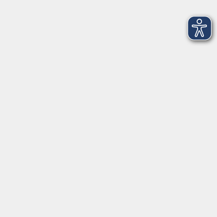
Fr. 20.11.2026 19:00
Bad Homburg
Frauenkräuter: Natürliche Unterstützung von
PMS bis Menopause
Sa. 21.11.2026 09:00
Bad Homburg
Indien verstehen: Von frühen Hochkulturen bis
Gandhi
Sa. 21.11.2026 09:15
Bad Homburg