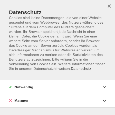
×
Datenschutz
Cookies sind kleine Datenmengen, die von einer Website
gesendet und vom Webbrowser des Nutzers während des
Surfens auf dem Computer des Nutzers gespeichert
Skip to main content
werden. Ihr Browser speichert jede Nachricht in einer
kleinen Datei, die Cookie genannt wird. Wenn Sie eine
weitere Seite vom Server anfordern, sendet Ihr Browser
das Cookie an den Server zurück. Cookies wurden als
zuverlässiger Mechanismus für Websites entwickelt, um
sich Informationen zu merken oder die Surfaktivitäten des
Benutzers aufzuzeichnen. Bitte willigen Sie in die
Ergebnisse filtern
Verwendung von Cookies ein. Weitere Informationen finden
Sie in unseren Datenschutzhinweisen.
Datenschutz
mehr laden
Notwendig
Xpert Business: Lohn und Gehalt 2
Matomo
Mo. 02.11.2026 18:30
Online