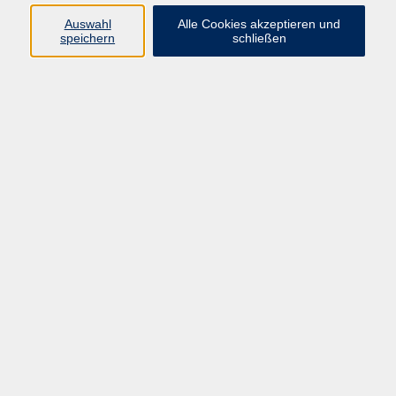
Auswahl
Alle Cookies akzeptieren und
speichern
schließen
Xpert Business: Personalwirtschaft
Mo. 02.11.2026 18:30
Online
Deutsch A2.2 Crashkurs intensiv
Di. 03.11.2026 09:00
Bad Homburg
Xpert Business: Bilanzierung
Di. 03.11.2026 18:30