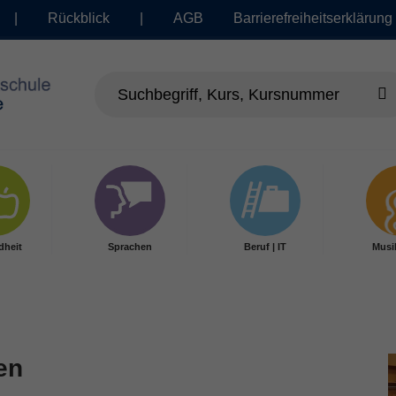
|
Rückblick
|
AGB
Barrierefreiheitserklärung
dheit
Sprachen
Beruf | IT
Musi
en