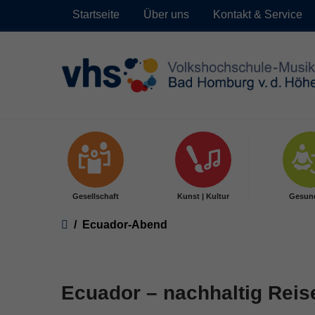
Startseite
Über uns
Kontakt & Service
Skip to main content
Gesellschaft
Kunst | Kultur
Gesun
You are here:
Ecuador-Abend
Ecuador – nachhaltig Reis