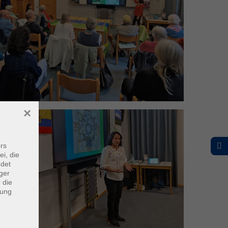
____
×
rs
ei, die
ndet
ger
 die
dung