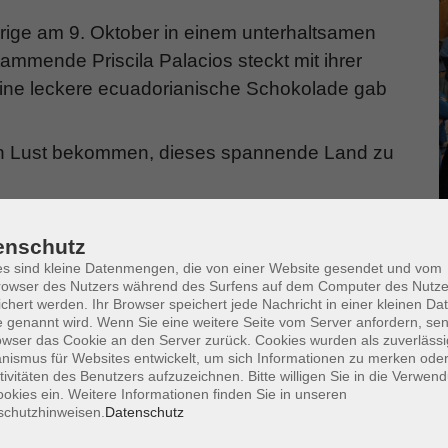
erige am 9. Oktober in einem unterhaltsamen
ammende Priscila Palacios steckt mit ihrer
eine leckere ecuadorianische Schokolade gab
nun Lust bekommen, dieses spannende Land zu
_________________________________________
enschutz
del sur de Alemania, sin embargo figura entre
s sind kleine Datenmengen, die von einer Website gesendet und vom
undo, según la Organización Mundial del Medio
owser des Nutzers während des Surfens auf dem Computer des Nutze
chert werden. Ihr Browser speichert jede Nachricht in einer kleinen Dat
resionantes contrastes como los picos
 genannt wird. Wenn Sie eine weitere Seite vom Server anfordern, se
 Volcanes, la exuberante selva tropical del
owser das Cookie an den Server zurück. Cookies wurden als zuverlässi
ismus für Websites entwickelt, um sich Informationen zu merken oder
ífico y el paraíso natural de las islas
tivitäten des Benutzers aufzuzeichnen. Bitte willigen Sie in die Verwen
okies ein. Weitere Informationen finden Sie in unseren
schutzhinweisen.
Datenschutz
ravilloso mundo. Esta entusiasta guía turística