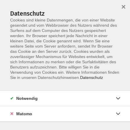
×
Datenschutz
Cookies sind kleine Datenmengen, die von einer Website
gesendet und vom Webbrowser des Nutzers während des
Surfens auf dem Computer des Nutzers gespeichert
Skip to main content
werden. Ihr Browser speichert jede Nachricht in einer
kleinen Datei, die Cookie genannt wird. Wenn Sie eine
Das Internetportal für Kursleitende
weitere Seite vom Server anfordern, sendet Ihr Browser
der VHS Bad Homburg
das Cookie an den Server zurück. Cookies wurden als
zuverlässiger Mechanismus für Websites entwickelt, um
sich Informationen zu merken oder die Surfaktivitäten des
Benutzers aufzuzeichnen. Bitte willigen Sie in die
Ein ausführliches Handbuch des Herstellers, der
Verwendung von Cookies ein. Weitere Informationen finden
ItemKG, finden Sie
hier
.
Sie in unseren Datenschutzhinweisen.
Datenschutz
Das Portal erreichen Sie über
Notwendig
https://bad-homburg.meine-vhs.de
oder über dieses Symbol auf der VHS-Homepage:
Matomo