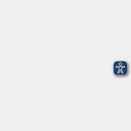
Service
Startseite
Über uns
Kontakt & Service
|
Rückblick
|
AGB
Barrierefreiheitserklärung
Datenschutzerklärung
Impressum
Widerruf