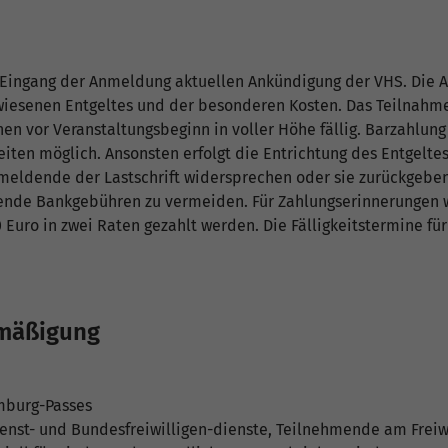
ei Eingang der Anmeldung aktuellen Ankündigung der VHS. Die 
ewiesenen Entgeltes und der besonderen Kosten. Das Teilnah
n vor Veranstaltungsbeginn in voller Höhe fällig. Barzahlung 
eiten möglich. Ansonsten erfolgt die Entrichtung des Entgelt
meldende der Lastschrift widersprechen oder sie zurückgeben 
llende Bankgebühren zu vermeiden. Für Zahlungserinnerungen 
 Euro in zwei Raten gezahlt werden. Die Fälligkeitstermine f
rmäßigung
mburg-Passes
enst- und Bundesfreiwilligen-dienste, Teilnehmende am Freiwi