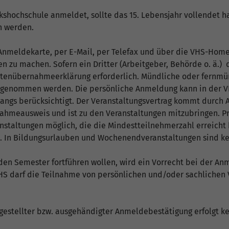
shochschule anmeldet, sollte das 15. Lebensjahr vollendet hab
n werden.
Anmeldekarte, per E-Mail, per Telefax und über die VHS-Hom
en zu machen. Sofern ein Dritter (Arbeitgeber, Behörde o. ä.)
Kostenübernahmeerklärung erforderlich. Mündliche oder fern
 angenommen werden. Die persönliche Anmeldung kann in der VH
angs berücksichtigt. Der Veranstaltungsvertrag kommt durch
nahmeausweis und ist zu den Veranstaltungen mitzubringen. 
anstaltungen möglich, die die Mindestteilnehmerzahl erreicht
n. In Bildungsurlauben und Wochenendveranstaltungen sind k
den Semester fortführen wollen, wird ein Vorrecht bei der An
VHS darf die Teilnahme von persönlichen und/oder sachlichen 
gestellter bzw. ausgehändigter Anmeldebestätigung erfolgt k