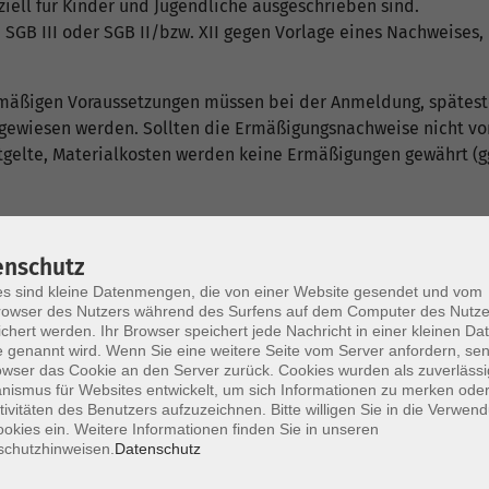
iell für Kinder und Jugendliche ausgeschrieben sind.
SGB III oder SGB II/bzw. XII gegen Vorlage eines Nachweises, d
mäßigen Voraussetzungen müssen bei der Anmeldung, späteste
ewiesen werden. Sollten die Ermäßigungsnachweise nicht vor
sentgelte, Materialkosten werden keine Ermäßigungen gewährt
n
enschutz
staltung durch eine bestimmte Lehrkraft durchgeführt wird. D
s sind kleine Datenmengen, die von einer Website gesendet und vom
de sind nicht befugt, Vereinbarungen zu treffen, die die VH
owser des Nutzers während des Surfens auf dem Computer des Nutze
chert werden. Ihr Browser speichert jede Nachricht in einer kleinen Dat
 genannt wird. Wenn Sie eine weitere Seite vom Server anfordern, se
unkt der Veranstaltung ändern.
owser das Cookie an den Server zurück. Cookies wurden als zuverlässi
ismus für Websites entwickelt, um sich Informationen zu merken oder
tivitäten des Benutzers aufzuzeichnen. Bitte willigen Sie in die Verwen
nicht zu vertretenden Gründen ausfallen (beispielsweise wegen
okies ein. Weitere Informationen finden Sie in unseren
den an den Unterrichtsorten schulfreien Tagen sowie am Ros
schutzhinweisen.
Datenschutz
markt (nur Usingen) finden keine Veranstaltungen statt. Aus