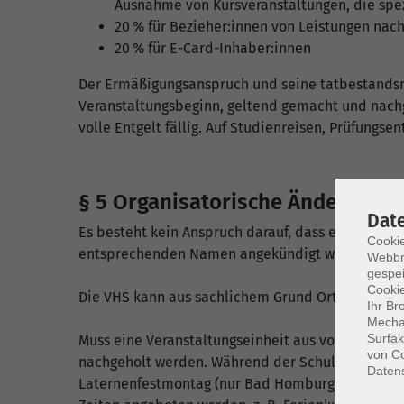
Ausnahme von Kursveranstaltungen, die spez
20 % für Bezieher:innen von Leistungen nach 
20 % für E-Card-Inhaber:innen
Der Ermäßigungsanspruch und seine tatbestands
Veranstaltungsbeginn, geltend gemacht und nachg
volle Entgelt fällig. Auf Studienreisen, Prüfung
§ 5 Organisatorische Änderunge
Dat
Es besteht kein Anspruch darauf, dass eine Veran
Cookie
entsprechenden Namen angekündigt wurde. Dozieren
Webbr
gespei
Cookie
Die VHS kann aus sachlichem Grund Ort und Zeitp
Ihr Br
Mechan
Surfak
Muss eine Veranstaltungseinheit aus von der VHS 
von Co
nachgeholt werden. Während der Schulferien und 
Daten
Laternenfestmontag (nur Bad Homburg), Laurentius