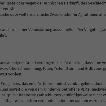
er Rasse oder wegen der ethnischen Herkunft, des Geschlecht
Identität;
tische oder weltanschauliche Zwecke oder für Agitationen aller
 auch von einer Veranstaltung ausschließen. Der Vergütungsa
hrt.
us wichtigem Grund verlängert sich für den Fall, dass eine Ve
ere Überschwemmung, Feuer, Taifun, Sturm und Erdbeben gehind
alt vorliegt.
 Ereignisses, das eine Partei zumindest vorübergehend daran 
n und soweit die von dem Hindernis betroffene Partei nachwei
m Zeitpunkt des Vertragsabschlusses vernünftigerweise nicht 
ernünftigerweise hätten vermieden oder überwunden werden k