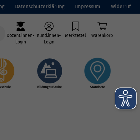
ng
Datenschutzerklärung
Impressum
Widerruf
Dozent:innen-
Kund:innen-
Merkzettel
Warenkorb
Login
Login
kschule
Bildungsurlaube
Standorte