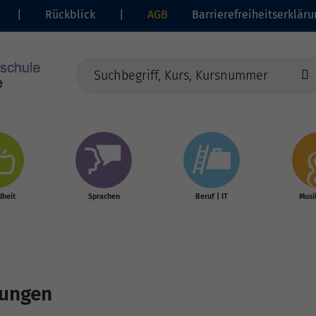
|
Rückblick
|
AGB
Barrierefreiheitserkläru
heit
Sprachen
Beruf | IT
Musi
gungen