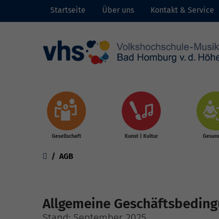
Startseite
Über uns
Kontakt & Service
Skip to main content
Gesellschaft
Kunst | Kultur
Gesund
You are here:
AGB
Allgemeine Geschäftsbedin
Stand: September 2025