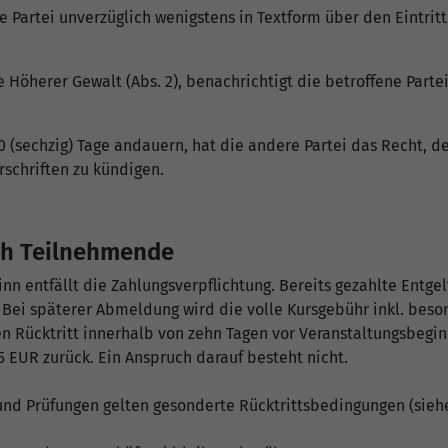
re Partei unverzüglich wenigstens in Textform über den Eintri
 Höherer Gewalt (Abs. 2), benachrichtigt die betroffene Parte
0 (sechzig) Tage andauern, hat die andere Partei das Recht, den
schriften zu kündigen.
ch Teilnehmende
nn entfällt die Zahlungsverpflichtung. Bereits gezahlte Entg
 Bei späterer Abmeldung wird die volle Kursgebühr inkl. beson
en Rücktritt innerhalb von zehn Tagen vor Veranstaltungsbegin
 EUR zurück. Ein Anspruch darauf besteht nicht.
und Prüfungen gelten gesonderte Rücktrittsbedingungen (siehe