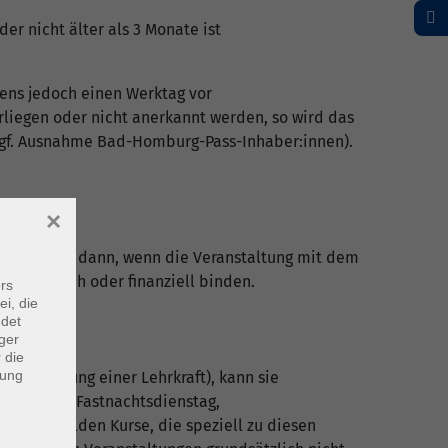
er nicht älter als 3 Monate ist
ns jedoch einen Werktag vor
liegen oder nicht anerkannt werden, so wird das
 (ggf. Ausnahme Bad-Homburg-Pass-Inhaber:innen).
×
as gilt auch dann, wenn die Veranstaltung mit dem
S rechtlich oder finanziell binden.
rs
ei, die
ndet
ger
 die
dung
 Erkrankung einer Lehrkraft), kann sie
enmontag, Fastnachtsdienstag,
nahmen bilden Kurse, die speziell zu diesen