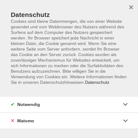
×
Datenschutz
Cookies sind kleine Datenmengen, die von einer Website
gesendet und vom Webbrowser des Nutzers während des
Surfens auf dem Computer des Nutzers gespeichert
Skip to main content
werden. Ihr Browser speichert jede Nachricht in einer
kleinen Datei, die Cookie genannt wird. Wenn Sie eine
weitere Seite vom Server anfordern, sendet Ihr Browser
Der Kurs konnte nicht gefunden werden.
das Cookie an den Server zurück. Cookies wurden als
zuverlässiger Mechanismus für Websites entwickelt, um
sich Informationen zu merken oder die Surfaktivitäten des
Benutzers aufzuzeichnen. Bitte willigen Sie in die
Verwendung von Cookies ein. Weitere Informationen finden
Sie in unseren Datenschutzhinweisen.
Datenschutz
Programm
Notwendig
Gesellschaft
Matomo
Kunst | Kultur
Gesundheit