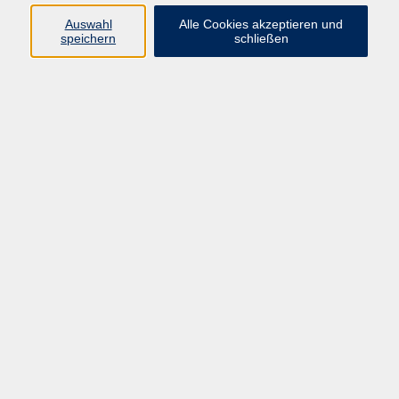
Sprachen
Auswahl
Alle Cookies akzeptieren und
Beruf | IT
speichern
schließen
Musikschule
Bildungsurlaube
Standorte
Service
Startseite
Über uns
Kontakt & Service
|
Rückblick
|
AGB