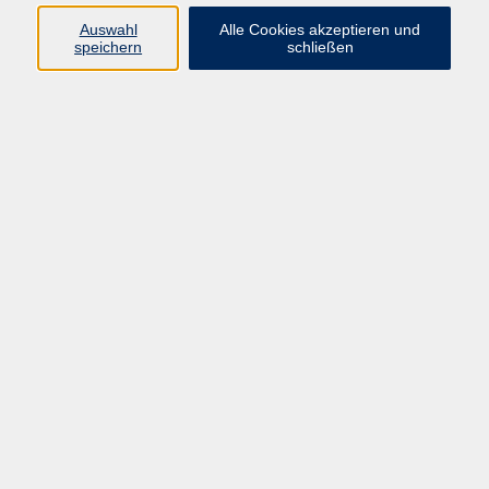
Sprachen
Auswahl
Alle Cookies akzeptieren und
Beruf | IT
speichern
schließen
Musikschule
Bildungsurlaube
Standorte
Service
Startseite
Über uns
Kontakt & Service
|
Rückblick
|
AGB