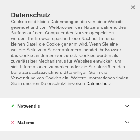
×
Datenschutz
Cookies sind kleine Datenmengen, die von einer Website
gesendet und vom Webbrowser des Nutzers während des
Surfens auf dem Computer des Nutzers gespeichert
Skip to main content
werden. Ihr Browser speichert jede Nachricht in einer
kleinen Datei, die Cookie genannt wird. Wenn Sie eine
weitere Seite vom Server anfordern, sendet Ihr Browser
Der Kurs konnte nicht gefunden werden.
das Cookie an den Server zurück. Cookies wurden als
zuverlässiger Mechanismus für Websites entwickelt, um
sich Informationen zu merken oder die Surfaktivitäten des
Benutzers aufzuzeichnen. Bitte willigen Sie in die
Verwendung von Cookies ein. Weitere Informationen finden
Sie in unseren Datenschutzhinweisen.
Datenschutz
Programm
Notwendig
Gesellschaft
Matomo
Kunst | Kultur
Gesundheit