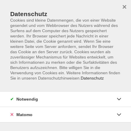
×
Datenschutz
Cookies sind kleine Datenmengen, die von einer Website
gesendet und vom Webbrowser des Nutzers während des
Surfens auf dem Computer des Nutzers gespeichert
Skip to main content
werden. Ihr Browser speichert jede Nachricht in einer
kleinen Datei, die Cookie genannt wird. Wenn Sie eine
weitere Seite vom Server anfordern, sendet Ihr Browser
Der Kurs konnte nicht gefunden werden.
das Cookie an den Server zurück. Cookies wurden als
zuverlässiger Mechanismus für Websites entwickelt, um
sich Informationen zu merken oder die Surfaktivitäten des
Benutzers aufzuzeichnen. Bitte willigen Sie in die
Verwendung von Cookies ein. Weitere Informationen finden
Sie in unseren Datenschutzhinweisen.
Datenschutz
Programm
Notwendig
Gesellschaft
Matomo
Kunst | Kultur
Gesundheit