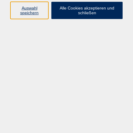
Sprachen
Auswahl
Alle Cookies akzeptieren und
Beruf | IT
speichern
schließen
Musikschule
Bildungsurlaube
Standorte
Service
Startseite
Über uns
Kontakt & Service
|
Rückblick
|
AGB