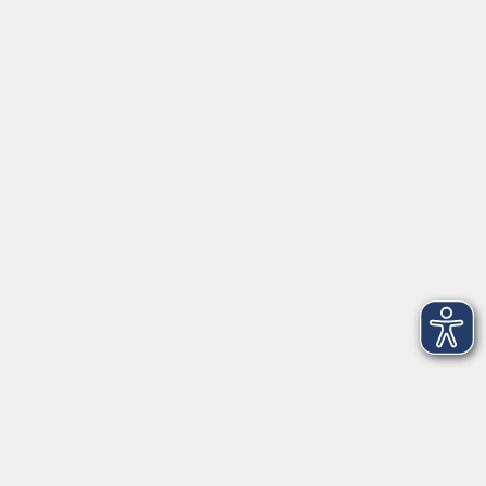
Anschrift
Volkshochschule-Musikschule Bad Homburg
Elisabethenstraße 4–8
61348 Bad Homburg v. d. Höhe
info@vhs-badhomburg.de
musikschule@vhs-badhomburg.de
Tel: 06172 23006
Fax: 06172 23009
Kontakt
Öffnungszeiten
Ansprechpartner