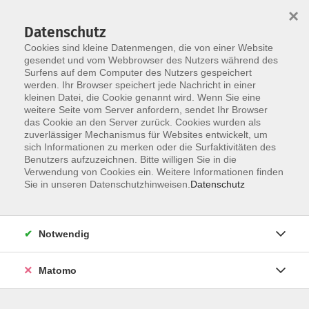
×
Datenschutz
Cookies sind kleine Datenmengen, die von einer Website
gesendet und vom Webbrowser des Nutzers während des
Surfens auf dem Computer des Nutzers gespeichert
Skip to main content
You are here:
werden. Ihr Browser speichert jede Nachricht in einer
Über uns
Unsere Dozent:innen
kleinen Datei, die Cookie genannt wird. Wenn Sie eine
weitere Seite vom Server anfordern, sendet Ihr Browser
das Cookie an den Server zurück. Cookies wurden als
Jäger, Sherry
zuverlässiger Mechanismus für Websites entwickelt, um
sich Informationen zu merken oder die Surfaktivitäten des
Benutzers aufzuzeichnen. Bitte willigen Sie in die
Verwendung von Cookies ein. Weitere Informationen finden
Sie in unseren Datenschutzhinweisen.
Datenschutz
Der kulinarische Zauber Persiens
Fr. 20.11.2026 18:00
Bad Homburg
Notwendig
Matomo