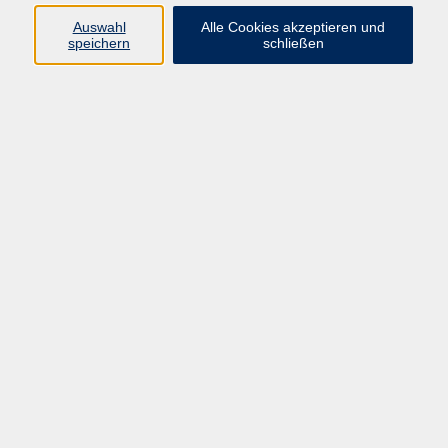
zurück zur Übersicht
Auswahl
Alle Cookies akzeptieren und
speichern
schließen
Programm
Gesellschaft
Kunst | Kultur
Gesundheit
Sprachen
Beruf | IT
Musikschule
Bildungsurlaube
Standorte