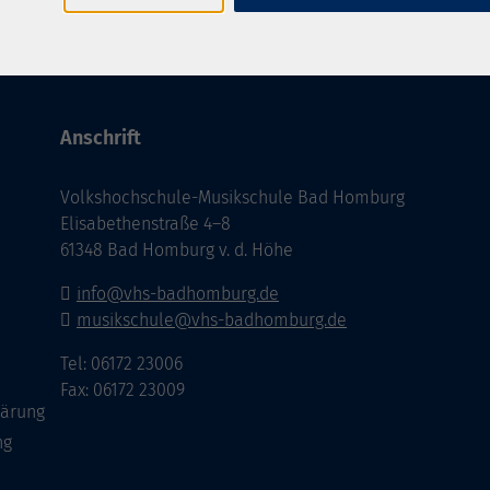
Anschrift
Volkshochschule-Musikschule Bad Homburg
Elisabethenstraße 4–8
61348 Bad Homburg v. d. Höhe
info@vhs-badhomburg.de
musikschule@vhs-badhomburg.de
Tel: 06172 23006
Fax: 06172 23009
lärung
ng