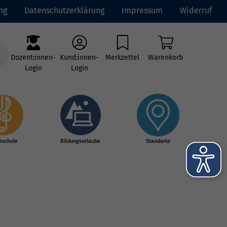
ng
Datenschutzerklärung
Impressum
Widerruf
Dozent:innen-
Kund:innen-
Merkzettel
Warenkorb
Login
Login
kschule
Bildungsurlaube
Standorte