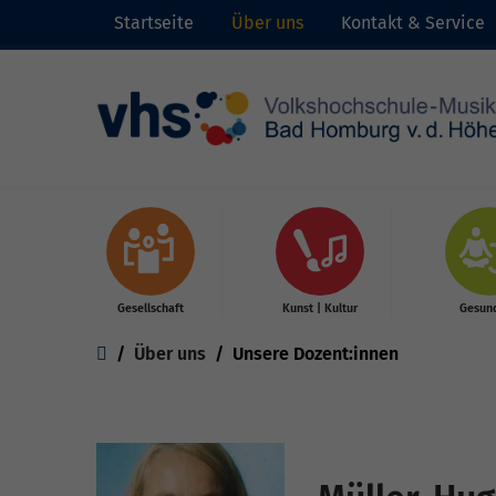
Startseite
Über uns
Kontakt & Service
Skip to main content
Gesellschaft
Kunst | Kultur
Gesund
You are here:
Über uns
Unsere Dozent:innen