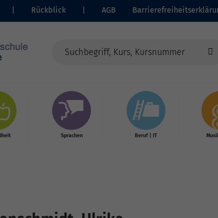
|
Rückblick
|
AGB
Barrierefreiheitserkläru
heit
Sprachen
Beruf | IT
Musi