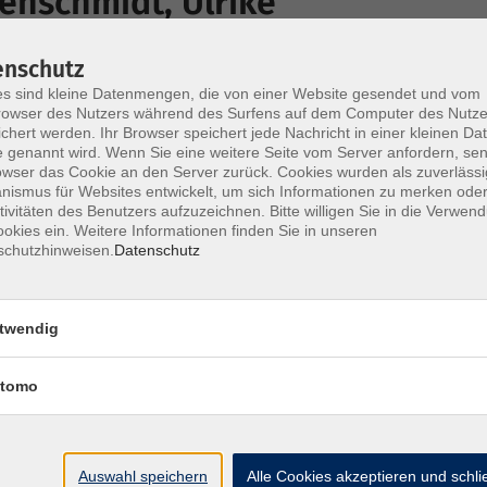
enschmidt, Ulrike
erin, staatl. gepr. Betriebswirtin
enschutz
Auslandsaufenthalte, langjährige Erfahrung als Sprachdozenti
s sind kleine Datenmengen, die von einer Website gesendet und vom
owser des Nutzers während des Surfens auf dem Computer des Nutze
chert werden. Ihr Browser speichert jede Nachricht in einer kleinen Dat
 genannt wird. Wenn Sie eine weitere Seite vom Server anfordern, se
owser das Cookie an den Server zurück. Cookies wurden als zuverlässi
ismus für Websites entwickelt, um sich Informationen zu merken oder
Di. 08.0
tivitäten des Benutzers aufzuzeichnen. Bitte willigen Sie in die Verwen
okies ein. Weitere Informationen finden Sie in unseren
Friedri
schutzhinweisen.
Datenschutz
Do. 10.
h
twendig
Friedri
tomo
Auswahl speichern
Alle Cookies akzeptieren und schl