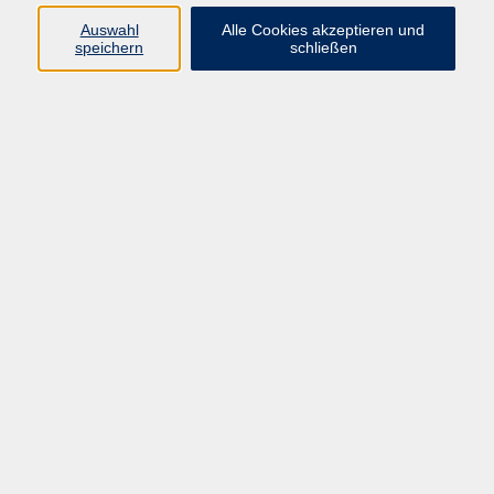
Do. 12.11.2026 18:00
Auswahl
Alle Cookies akzeptieren und
speichern
schließen
Bad Homburg
zurück zur Übersicht
Programm
Gesellschaft
Kunst | Kultur
Gesundheit
Sprachen