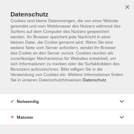
×
Datenschutz
Cookies sind kleine Datenmengen, die von einer Website
gesendet und vom Webbrowser des Nutzers während des
Surfens auf dem Computer des Nutzers gespeichert
Skip to main content
You are here:
werden. Ihr Browser speichert jede Nachricht in einer
Über uns
Unsere Dozent:innen
kleinen Datei, die Cookie genannt wird. Wenn Sie eine
weitere Seite vom Server anfordern, sendet Ihr Browser
das Cookie an den Server zurück. Cookies wurden als
Gebhardt, Dorothea
zuverlässiger Mechanismus für Websites entwickelt, um
sich Informationen zu merken oder die Surfaktivitäten des
Benutzers aufzuzeichnen. Bitte willigen Sie in die
Verwendung von Cookies ein. Weitere Informationen finden
Sie in unseren Datenschutzhinweisen.
Datenschutz
Kohl – das heimische Superfood
Do. 05.11.2026 18:00
Bad Homburg
Notwendig
Matomo
Tolles aus der Knolle