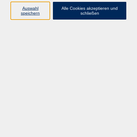
Auswahl
Alle Cookies akzeptieren und
06172 9257-20
speichern
schließen
stolla@vhs-badhomburg.de
Ergebnisse filtern
Xpert Business: Finanzbuchführung 1
(Videokurs)
Anmeldung ist jederzeit möglich.
Online
Xpert Business: Finanzbuchführung 2
(Videokurs)
Anmeldung ist jederzeit möglich.