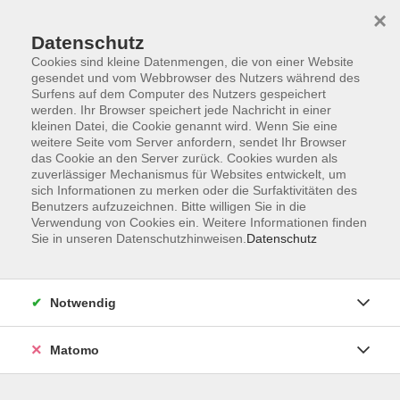
×
Datenschutz
Cookies sind kleine Datenmengen, die von einer Website
gesendet und vom Webbrowser des Nutzers während des
Surfens auf dem Computer des Nutzers gespeichert
Skip to main content
werden. Ihr Browser speichert jede Nachricht in einer
kleinen Datei, die Cookie genannt wird. Wenn Sie eine
weitere Seite vom Server anfordern, sendet Ihr Browser
Kaufmännische
das Cookie an den Server zurück. Cookies wurden als
zuverlässiger Mechanismus für Websites entwickelt, um
Seminare/Rechnungswesen/M
sich Informationen zu merken oder die Surfaktivitäten des
Benutzers aufzuzeichnen. Bitte willigen Sie in die
Verwendung von Cookies ein. Weitere Informationen finden
Sie in unseren Datenschutzhinweisen.
Datenschutz
34 Kurse
Notwendig
zurück zu Beruf
Matomo
Jochen Stolla
Fachbereichsleiter Wirtschaft, Recht,
Beruf, EDV-Kurse