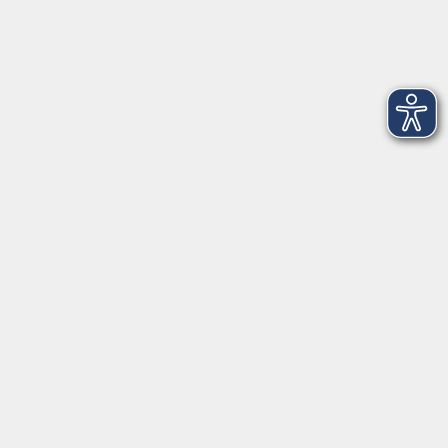
Gesellschaft
Kunst | Kultur
Gesundheit
Sprachen
Beruf | IT
Musikschule
Bildungsurlaube
Standorte
Service
Startseite
Über uns
Kontakt & Service
|