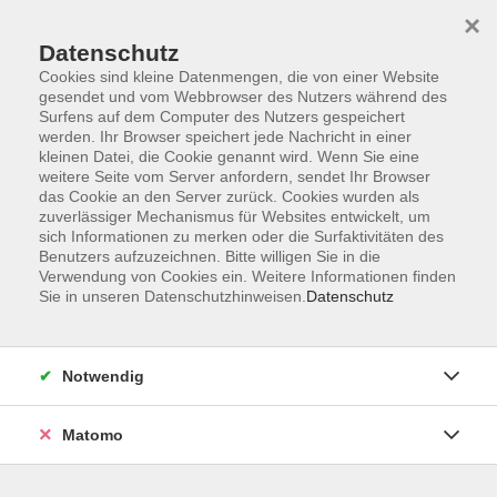
×
Datenschutz
Cookies sind kleine Datenmengen, die von einer Website
gesendet und vom Webbrowser des Nutzers während des
Surfens auf dem Computer des Nutzers gespeichert
Skip to main content
werden. Ihr Browser speichert jede Nachricht in einer
kleinen Datei, die Cookie genannt wird. Wenn Sie eine
weitere Seite vom Server anfordern, sendet Ihr Browser
Ensembles, Bands und
das Cookie an den Server zurück. Cookies wurden als
zuverlässiger Mechanismus für Websites entwickelt, um
Orchester
sich Informationen zu merken oder die Surfaktivitäten des
Benutzers aufzuzeichnen. Bitte willigen Sie in die
Verwendung von Cookies ein. Weitere Informationen finden
Sie in unseren Datenschutzhinweisen.
Datenschutz
12 Kurse
Notwendig
zurück zu Musikschule
Matomo
Die Ensemblearbeit hat an der Musikschule
einen hohen Stellenwert, denn gerade hier