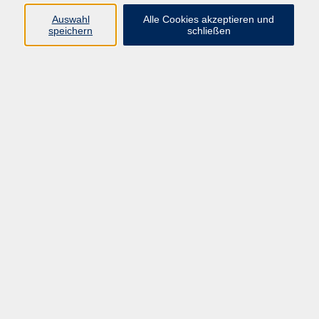
06172 9257-13
Auswahl
Alle Cookies akzeptieren und
musikschule@vhs-
speichern
schließen
badhomburg.de
Ergebnisse filtern
Musik für Eltern und Kinder von 3–4 Jahren
Mo. 14.09.2026 15:20
Bad Homburg
Musik, Rhythmik und Tanz für Kinder von
4–6 Jahren
Mo. 14.09.2026 16:15
Bad Homburg