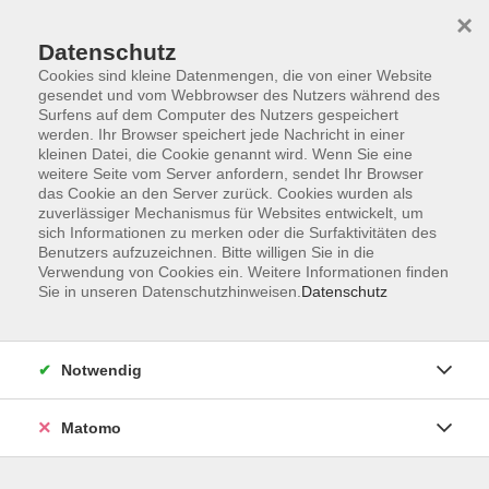
×
Datenschutz
Cookies sind kleine Datenmengen, die von einer Website
gesendet und vom Webbrowser des Nutzers während des
Surfens auf dem Computer des Nutzers gespeichert
Skip to main content
werden. Ihr Browser speichert jede Nachricht in einer
kleinen Datei, die Cookie genannt wird. Wenn Sie eine
weitere Seite vom Server anfordern, sendet Ihr Browser
Rhythmik und tänzerische
das Cookie an den Server zurück. Cookies wurden als
zuverlässiger Mechanismus für Websites entwickelt, um
Früherziehung
sich Informationen zu merken oder die Surfaktivitäten des
Benutzers aufzuzeichnen. Bitte willigen Sie in die
Verwendung von Cookies ein. Weitere Informationen finden
Sie in unseren Datenschutzhinweisen.
Datenschutz
6 Kurse
Notwendig
zurück zu Musikschule
Matomo
Musikschulbüro
Anmeldung/Information