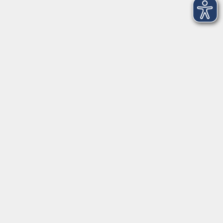
61348 Bad Homburg v. d. Höhe
info@vhs-badhomburg.de
musikschule@vhs-badhomburg.de
Tel: 06172 23006
Fax: 06172 23009
Kontakt
Öffnungszeiten
Ansprechpartner