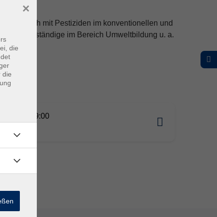
×
ge beruflich mit Pestiziden im konventionellen und
n und Selbständige im Bereich Umweltbildung u. a.
rs
en tätig.
ei, die
ndet
ger
 die
dung
08.2026 09:00
omburg
ießen