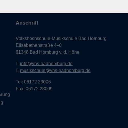
Anschrift
Volkshochschule-Musikschule Bad Homburg
Elisabethenstraße 4–8
61348 Bad Homburg v. d. Höhe
info@vhs-badhomburg.de
musikschule@vhs-badhomburg.de
Tel: 06172 23006
Fax: 06172 23009
lärung
ng