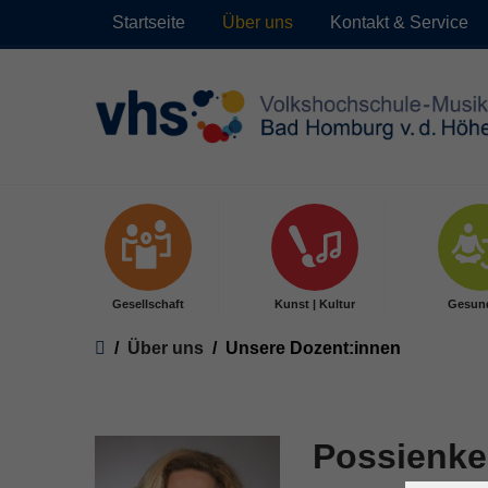
Startseite
Über uns
Kontakt & Service
Skip to main content
Gesellschaft
Kunst | Kultur
Gesun
You are here:
Über uns
Unsere Dozent:innen
Possienke,