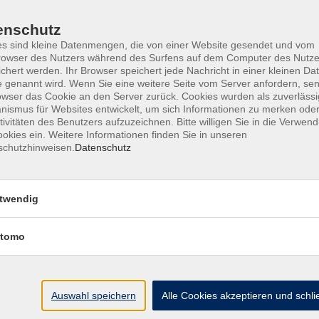
enschutz
l.-Biologin, promovierte in Biochemie und beschäftigte sich lan
s sind kleine Datenmengen, die von einer Website gesendet und vom
 Zudem ist sie als Naturfotografin, ausgebildete Naturpädagogi
owser des Nutzers während des Surfens auf dem Computer des Nutze
ker-Akademie als Autorin der Themen Schmetterlinge und Wanz
chert werden. Ihr Browser speichert jede Nachricht in einer kleinen Dat
 genannt wird. Wenn Sie eine weitere Seite vom Server anfordern, se
: Naturalium.de
owser das Cookie an den Server zurück. Cookies wurden als zuverlässi
ismus für Websites entwickelt, um sich Informationen zu merken oder
tivitäten des Benutzers aufzuzeichnen. Bitte willigen Sie in die Verwen
okies ein. Weitere Informationen finden Sie in unseren
schutzhinweisen.
Datenschutz
Mo. 03.
s. Biodiversität im Taunus entdecken
Bad H
twendig
tomo
Auswahl speichern
Alle Cookies akzeptieren und schl