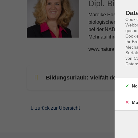
Dipl.-Biologin
Dat
Mareike Possienke, Dip
Cookie
biologischen Landbau.
Webbr
bei der NABU naturguc
gespei
Cookie
Mehr auf ihrer Website
Ihr Br
Mechan
www.naturalium.de
Surfak
von Co
Daten
Bildungsurlaub: Vielfalt des Leben
No
Ma
zurück zur Übersicht