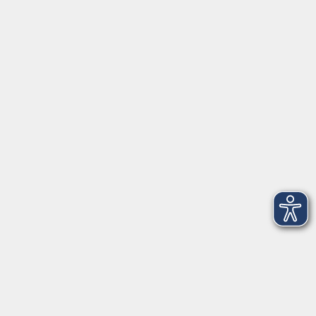
Datenschutzerklärung
Impressum
Widerruf
Anschrift
Volkshochschule-Musikschule Bad Homburg
Elisabethenstraße 4–8
61348 Bad Homburg v. d. Höhe
info@vhs-badhomburg.de
musikschule@vhs-badhomburg.de
Tel: 06172 23006
Fax: 06172 23009
Kontakt