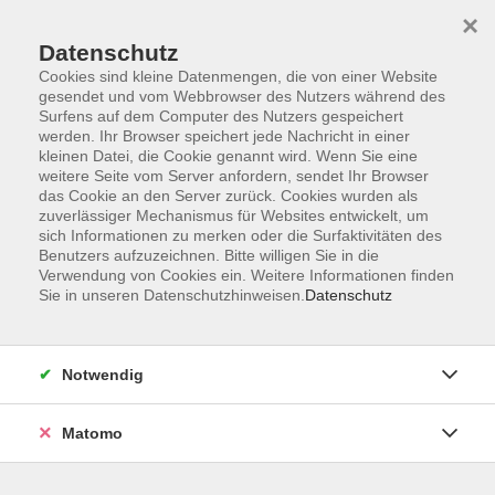
×
Datenschutz
Cookies sind kleine Datenmengen, die von einer Website
gesendet und vom Webbrowser des Nutzers während des
Surfens auf dem Computer des Nutzers gespeichert
Skip to main content
You are here:
werden. Ihr Browser speichert jede Nachricht in einer
Ausstellung Jüdisches Leben in Deutschland
kleinen Datei, die Cookie genannt wird. Wenn Sie eine
weitere Seite vom Server anfordern, sendet Ihr Browser
das Cookie an den Server zurück. Cookies wurden als
zuverlässiger Mechanismus für Websites entwickelt, um
Ausstellung: Jüdisches Leben in
sich Informationen zu merken oder die Surfaktivitäten des
Deutschland
Benutzers aufzuzeichnen. Bitte willigen Sie in die
Verwendung von Cookies ein. Weitere Informationen finden
Sie in unseren Datenschutzhinweisen.
Datenschutz
Die Ausstellung ist vom 18. September bis 18. Oktober
2024 im Foyer der VHS zu sehen.
Besichtigung
während unserer Öffnungszeiten,
der Eintritt ist frei.
Notwendig
In Zusammenarbeit mit der Initiative Stolpersteine Bad Homburg
e.V.
Matomo
Rafael Herlich gilt als Chronist jüdischen Lebens in Deutschland.
1954 in Tel Aviv geboren, lebt er seit 1975 in Frankfurt. Seine