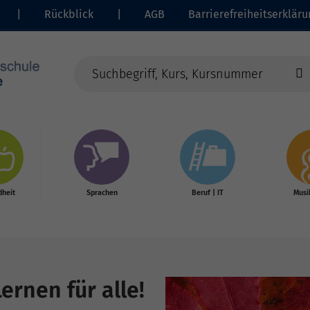
|
Rückblick
|
AGB
Barrierefreiheitserkläru
heit
Sprachen
Beruf | IT
Musi
ernen für alle!