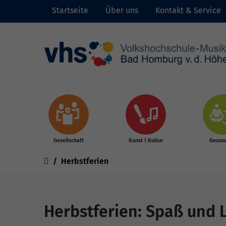
Startseite
Über uns
Kontakt & Service
Skip to main content
Gesellschaft
Kunst | Kultur
Gesund
You are here:
Herbstferien
Herbstferien: Spaß und L