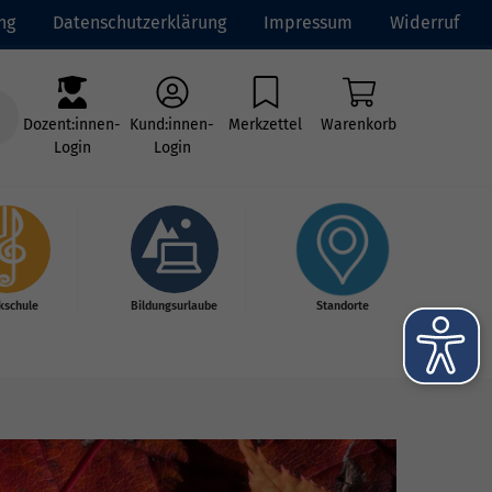
ng
Datenschutzerklärung
Impressum
Widerruf
Dozent:innen-
Kund:innen-
Merkzettel
Warenkorb
Login
Login
kschule
Bildungsurlaube
Standorte