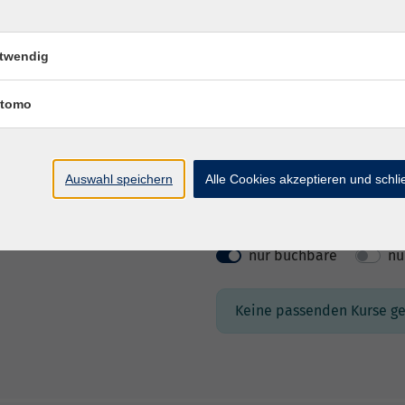
twendig
tomo
Für Erwachse
Auswahl speichern
Alle Cookies akzeptieren und schl
Wochentage
Tage
nur buchbare
nu
Keine passenden Kurse g