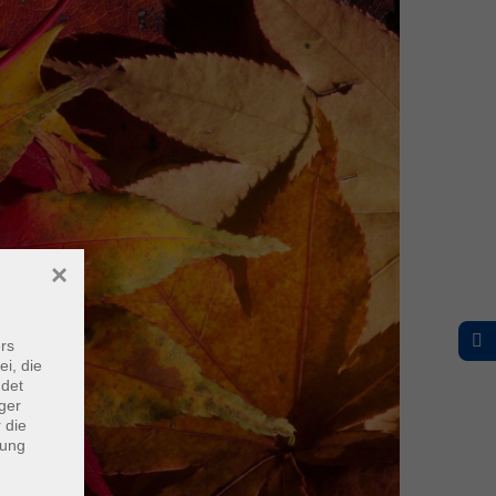
×
rs
ei, die
ndet
ger
 die
dung