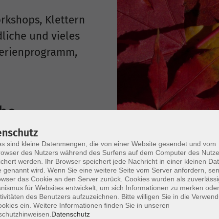
rkshops, Klettern
liche und vieles
Ferienprogramm,
che
enschutz
s sind kleine Datenmengen, die von einer Website gesendet und vom
Dozent
owser des Nutzers während des Surfens auf dem Computer des Nutze
chert werden. Ihr Browser speichert jede Nachricht in einer kleinen Dat
 genannt wird. Wenn Sie eine weitere Seite vom Server anfordern, se
Datum aufsteigend
owser das Cookie an den Server zurück. Cookies wurden als zuverlässi
ismus für Websites entwickelt, um sich Informationen zu merken oder
tivitäten des Benutzers aufzuzeichnen. Bitte willigen Sie in die Verwen
okies ein. Weitere Informationen finden Sie in unseren
schutzhinweisen.
Datenschutz