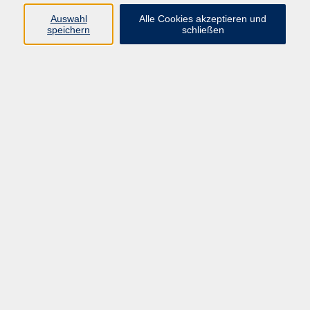
Sprachen
Auswahl
Alle Cookies akzeptieren und
Beruf | IT
speichern
schließen
Musikschule
Bildungsurlaube
Standorte
Service
Startseite
Über uns
Kontakt & Service
|
Rückblick
|
AGB