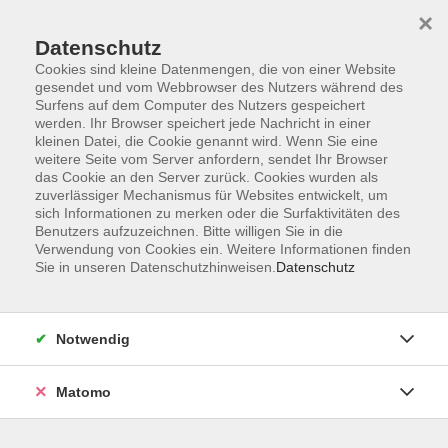
×
Datenschutz
Cookies sind kleine Datenmengen, die von einer Website
gesendet und vom Webbrowser des Nutzers während des
Surfens auf dem Computer des Nutzers gespeichert
Skip to main content
werden. Ihr Browser speichert jede Nachricht in einer
kleinen Datei, die Cookie genannt wird. Wenn Sie eine
weitere Seite vom Server anfordern, sendet Ihr Browser
Der Kurs konnte nicht gefunden werden.
das Cookie an den Server zurück. Cookies wurden als
zuverlässiger Mechanismus für Websites entwickelt, um
sich Informationen zu merken oder die Surfaktivitäten des
Benutzers aufzuzeichnen. Bitte willigen Sie in die
Verwendung von Cookies ein. Weitere Informationen finden
Sie in unseren Datenschutzhinweisen.
Datenschutz
Programm
Notwendig
Gesellschaft
Matomo
Kunst | Kultur
Gesundheit