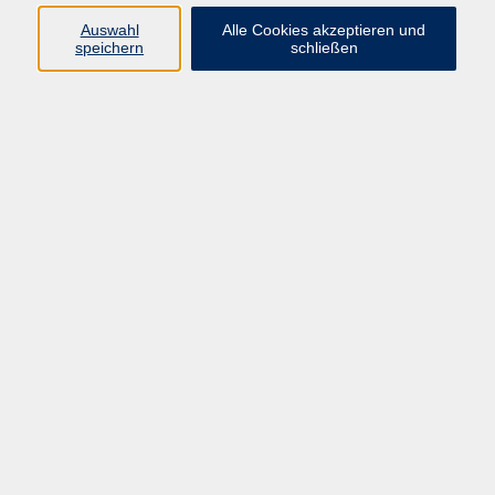
Sprachen
Auswahl
Alle Cookies akzeptieren und
Beruf | IT
speichern
schließen
Musikschule
Bildungsurlaube
Standorte
Service
Startseite
Über uns
Kontakt & Service
|
Rückblick
|
AGB