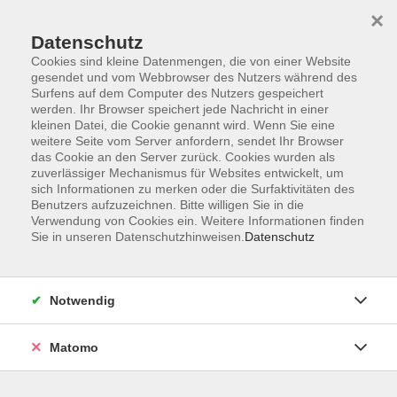
×
Datenschutz
Cookies sind kleine Datenmengen, die von einer Website
gesendet und vom Webbrowser des Nutzers während des
Surfens auf dem Computer des Nutzers gespeichert
Skip to main content
werden. Ihr Browser speichert jede Nachricht in einer
kleinen Datei, die Cookie genannt wird. Wenn Sie eine
weitere Seite vom Server anfordern, sendet Ihr Browser
Der Kurs konnte nicht gefunden werden.
das Cookie an den Server zurück. Cookies wurden als
zuverlässiger Mechanismus für Websites entwickelt, um
sich Informationen zu merken oder die Surfaktivitäten des
Benutzers aufzuzeichnen. Bitte willigen Sie in die
Verwendung von Cookies ein. Weitere Informationen finden
Sie in unseren Datenschutzhinweisen.
Datenschutz
Programm
Notwendig
Gesellschaft
Matomo
Kunst | Kultur
Gesundheit