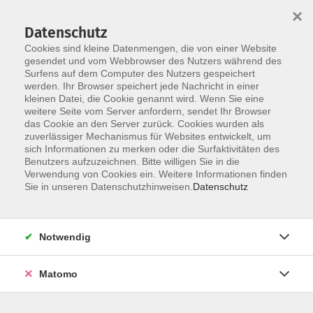
×
Datenschutz
Cookies sind kleine Datenmengen, die von einer Website
gesendet und vom Webbrowser des Nutzers während des
Surfens auf dem Computer des Nutzers gespeichert
Skip to main content
werden. Ihr Browser speichert jede Nachricht in einer
kleinen Datei, die Cookie genannt wird. Wenn Sie eine
weitere Seite vom Server anfordern, sendet Ihr Browser
Der Kurs konnte nicht gefunden werden.
das Cookie an den Server zurück. Cookies wurden als
zuverlässiger Mechanismus für Websites entwickelt, um
sich Informationen zu merken oder die Surfaktivitäten des
Benutzers aufzuzeichnen. Bitte willigen Sie in die
Verwendung von Cookies ein. Weitere Informationen finden
Sie in unseren Datenschutzhinweisen.
Datenschutz
Programm
Notwendig
Gesellschaft
Matomo
Kunst | Kultur
Gesundheit