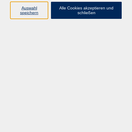
Sprachen
Auswahl
Alle Cookies akzeptieren und
Beruf | IT
speichern
schließen
Musikschule
Bildungsurlaube
Standorte
Service
Startseite
Über uns
Kontakt & Service
|
Rückblick
|
AGB