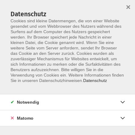
×
Datenschutz
Cookies sind kleine Datenmengen, die von einer Website
gesendet und vom Webbrowser des Nutzers während des
Surfens auf dem Computer des Nutzers gespeichert
Skip to main content
werden. Ihr Browser speichert jede Nachricht in einer
kleinen Datei, die Cookie genannt wird. Wenn Sie eine
weitere Seite vom Server anfordern, sendet Ihr Browser
das Cookie an den Server zurück. Cookies wurden als
Beruf
zuverlässiger Mechanismus für Websites entwickelt, um
sich Informationen zu merken oder die Surfaktivitäten des
Benutzers aufzuzeichnen. Bitte willigen Sie in die
Verwendung von Cookies ein. Weitere Informationen finden
Sie in unseren Datenschutzhinweisen.
Datenschutz
119 Kurse
Notwendig
Kurse nach Themen
Matomo
Informations- und Medientechnik
57
Smartphone
17