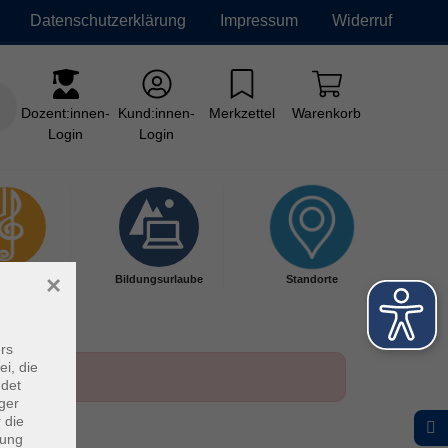
Datenschutzerklärung
Impressum
Widerruf
Dozent:innen-
Kund:innen-
Merkzettel
Warenkorb
Login
Login
×
kschule
Bildungsurlaube
Standorte
rs
ei, die
ndet
ger
 die
dung