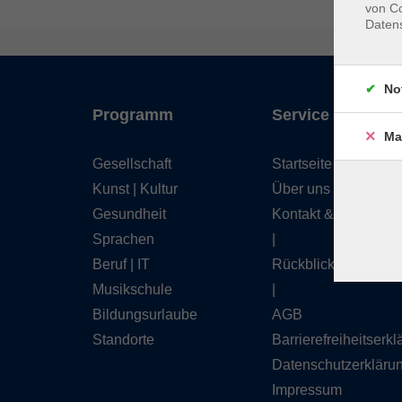
von Co
Daten
No
Programm
Service
Ma
Gesellschaft
Startseite
Kunst | Kultur
Über uns
Gesundheit
Kontakt & Service
Sprachen
|
Beruf | IT
Rückblick
Musikschule
|
Bildungsurlaube
AGB
Standorte
Barrierefreiheitserk
Datenschutzerkläru
Impressum