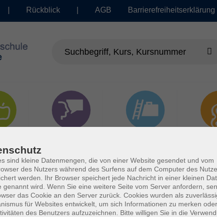
|
Rückblick
|
AGB
Barrierefreiheitserklärung
dheit
Sprachen
Beruf | IT
Musi
enschutz
s sind kleine Datenmengen, die von einer Website gesendet und vom
owser des Nutzers während des Surfens auf dem Computer des Nutze
chert werden. Ihr Browser speichert jede Nachricht in einer kleinen Dat
 genannt wird. Wenn Sie eine weitere Seite vom Server anfordern, se
owser das Cookie an den Server zurück. Cookies wurden als zuverlässi
ismus für Websites entwickelt, um sich Informationen zu merken oder
tivitäten des Benutzers aufzuzeichnen. Bitte willigen Sie in die Verwen