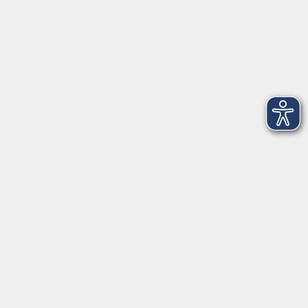
|
AGB
Barrierefreiheitserklärung
Datenschutzerklärung
Impressum
Widerruf
Anschrift
Volkshochschule-Musikschule Bad Homburg
Elisabethenstraße 4–8
61348 Bad Homburg v. d. Höhe
info@vhs-badhomburg.de
musikschule@vhs-badhomburg.de
Tel: 06172 23006