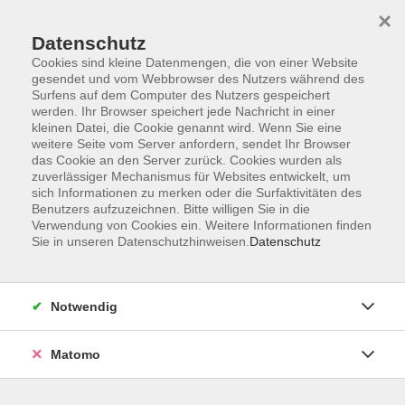
×
Datenschutz
Cookies sind kleine Datenmengen, die von einer Website
gesendet und vom Webbrowser des Nutzers während des
Surfens auf dem Computer des Nutzers gespeichert
Skip to main content
werden. Ihr Browser speichert jede Nachricht in einer
kleinen Datei, die Cookie genannt wird. Wenn Sie eine
weitere Seite vom Server anfordern, sendet Ihr Browser
das Cookie an den Server zurück. Cookies wurden als
zuverlässiger Mechanismus für Websites entwickelt, um
sich Informationen zu merken oder die Surfaktivitäten des
Benutzers aufzuzeichnen. Bitte willigen Sie in die
Verwendung von Cookies ein. Weitere Informationen finden
Sie in unseren Datenschutzhinweisen.
Datenschutz
Sie sind hier:
Beruf
Notwendig
Computerführerschein
für Kinder von 8 bis 12 Jahren
Matomo
In diesem Kurs erhältst du eine Einführung in Windows