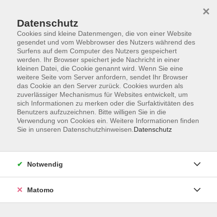
×
Datenschutz
Cookies sind kleine Datenmengen, die von einer Website
gesendet und vom Webbrowser des Nutzers während des
Surfens auf dem Computer des Nutzers gespeichert
Skip to main content
werden. Ihr Browser speichert jede Nachricht in einer
kleinen Datei, die Cookie genannt wird. Wenn Sie eine
weitere Seite vom Server anfordern, sendet Ihr Browser
das Cookie an den Server zurück. Cookies wurden als
zuverlässiger Mechanismus für Websites entwickelt, um
sich Informationen zu merken oder die Surfaktivitäten des
Benutzers aufzuzeichnen. Bitte willigen Sie in die
Verwendung von Cookies ein. Weitere Informationen finden
Sie in unseren Datenschutzhinweisen.
Datenschutz
Sie sind hier:
Beruf
Notwendig
Individuelles Rhetorik-Coaching (online)
Sprechen, überzeugen, wirken!
Matomo
Souverän auftreten, klar kommunizieren, Eindruck