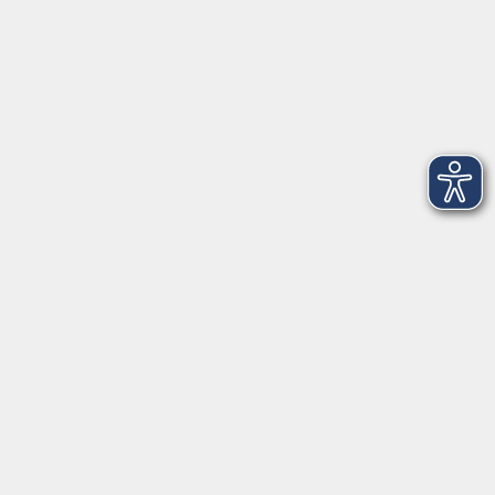
Datenschutzerklärung
Impressum
Widerruf
Anschrift
Volkshochschule-Musikschule Bad Homburg
Elisabethenstraße 4–8
61348 Bad Homburg v. d. Höhe
info@vhs-badhomburg.de
musikschule@vhs-badhomburg.de
Tel: 06172 23006
Fax: 06172 23009
Kontakt