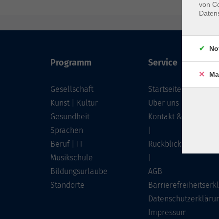
von Co
Daten
No
Programm
Service
Ma
Gesellschaft
Startseite
Kunst | Kultur
Über uns
Gesundheit
Kontakt & Service
Sprachen
|
Beruf | IT
Rückblick
Musikschule
|
Bildungsurlaube
AGB
Standorte
Barrierefreiheitserk
Datenschutzerkläru
Impressum