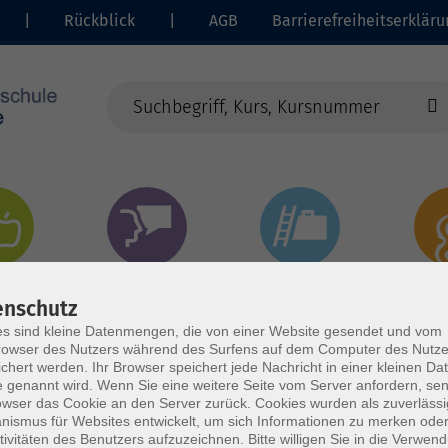
|
Rückblick
|
AGB
Barrierefreiheitserkläru
heit
Sprachen
Beruf | IT
Musi
enschutz
s sind kleine Datenmengen, die von einer Website gesendet und vom
owser des Nutzers während des Surfens auf dem Computer des Nutze
chert werden. Ihr Browser speichert jede Nachricht in einer kleinen Dat
 genannt wird. Wenn Sie eine weitere Seite vom Server anfordern, se
owser das Cookie an den Server zurück. Cookies wurden als zuverlässi
ismus für Websites entwickelt, um sich Informationen zu merken oder
tivitäten des Benutzers aufzuzeichnen. Bitte willigen Sie in die Verwen