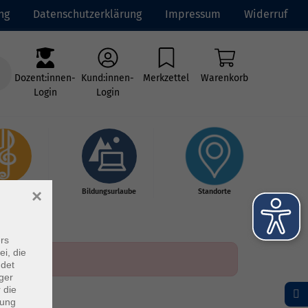
ng
Datenschutzerklärung
Impressum
Widerruf
Dozent:innen-
Kund:innen-
Merkzettel
Warenkorb
Login
Login
×
kschule
Bildungsurlaube
Standorte
rs
ei, die
ndet
ger
 die
dung