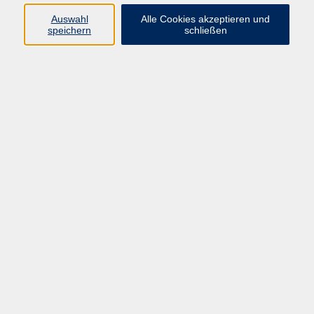
Sprachen
Auswahl
Alle Cookies akzeptieren und
Beruf | IT
speichern
schließen
Musikschule
Bildungsurlaube
Standorte
Service
Startseite
Über uns
Kontakt & Service
|
Rückblick
|
AGB