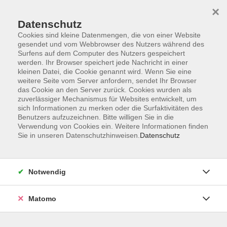
×
Datenschutz
Cookies sind kleine Datenmengen, die von einer Website
gesendet und vom Webbrowser des Nutzers während des
Surfens auf dem Computer des Nutzers gespeichert
Skip to main content
werden. Ihr Browser speichert jede Nachricht in einer
kleinen Datei, die Cookie genannt wird. Wenn Sie eine
weitere Seite vom Server anfordern, sendet Ihr Browser
Der Kurs konnte nicht gefunden werden.
das Cookie an den Server zurück. Cookies wurden als
zuverlässiger Mechanismus für Websites entwickelt, um
sich Informationen zu merken oder die Surfaktivitäten des
Benutzers aufzuzeichnen. Bitte willigen Sie in die
Verwendung von Cookies ein. Weitere Informationen finden
Sie in unseren Datenschutzhinweisen.
Datenschutz
Programm
Notwendig
Gesellschaft
Matomo
Kunst | Kultur
Gesundheit