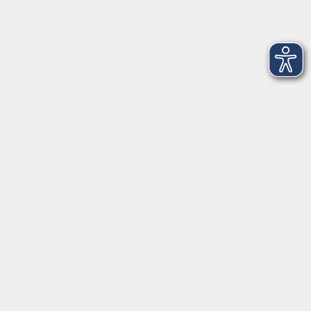
Anschrift
Volkshochschule-Musikschule Bad Homburg
Elisabethenstraße 4–8
61348 Bad Homburg v. d. Höhe
info@vhs-badhomburg.de
musikschule@vhs-badhomburg.de
Tel: 06172 23006
Fax: 06172 23009
Kontakt
Öffnungszeiten
Ansprechpartner