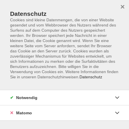
×
Datenschutz
Cookies sind kleine Datenmengen, die von einer Website
gesendet und vom Webbrowser des Nutzers während des
Surfens auf dem Computer des Nutzers gespeichert
Skip to main content
werden. Ihr Browser speichert jede Nachricht in einer
kleinen Datei, die Cookie genannt wird. Wenn Sie eine
weitere Seite vom Server anfordern, sendet Ihr Browser
das Cookie an den Server zurück. Cookies wurden als
zuverlässiger Mechanismus für Websites entwickelt, um
sich Informationen zu merken oder die Surfaktivitäten des
Benutzers aufzuzeichnen. Bitte willigen Sie in die
Verwendung von Cookies ein. Weitere Informationen finden
Sie in unseren Datenschutzhinweisen.
Datenschutz
Sie sind hier:
Gesellschaft
Kosmos, Erde, Zahlenwelten!
Notwendig
Naturwissenschaften
Matomo
Mathematik – Vorbereitung auf das
Landesabitur 2027