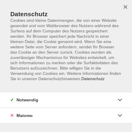
×
Datenschutz
Cookies sind kleine Datenmengen, die von einer Website
gesendet und vom Webbrowser des Nutzers während des
Surfens auf dem Computer des Nutzers gespeichert
Skip to main content
werden. Ihr Browser speichert jede Nachricht in einer
kleinen Datei, die Cookie genannt wird. Wenn Sie eine
weitere Seite vom Server anfordern, sendet Ihr Browser
das Cookie an den Server zurück. Cookies wurden als
zuverlässiger Mechanismus für Websites entwickelt, um
sich Informationen zu merken oder die Surfaktivitäten des
Benutzers aufzuzeichnen. Bitte willigen Sie in die
Verwendung von Cookies ein. Weitere Informationen finden
Sie in unseren Datenschutzhinweisen.
Datenschutz
Sie sind hier:
Beruf
Notwendig
Programmieren lernen mit Python
für Jugendliche ab 14 Jahren
Matomo
Programmierkenntnisse sind heute beinahe ebenso