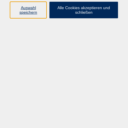
Sprachen
Auswahl
Alle Cookies akzeptieren und
Beruf | IT
speichern
schließen
Musikschule
Bildungsurlaube
Standorte
Service
Startseite
Über uns
Kontakt & Service
|
Rückblick
|
AGB