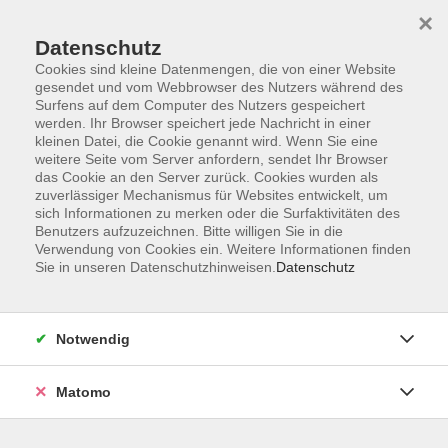
×
Datenschutz
Cookies sind kleine Datenmengen, die von einer Website
gesendet und vom Webbrowser des Nutzers während des
Surfens auf dem Computer des Nutzers gespeichert
Skip to main content
werden. Ihr Browser speichert jede Nachricht in einer
kleinen Datei, die Cookie genannt wird. Wenn Sie eine
weitere Seite vom Server anfordern, sendet Ihr Browser
Der Kurs konnte nicht gefunden werden.
das Cookie an den Server zurück. Cookies wurden als
zuverlässiger Mechanismus für Websites entwickelt, um
sich Informationen zu merken oder die Surfaktivitäten des
Benutzers aufzuzeichnen. Bitte willigen Sie in die
Verwendung von Cookies ein. Weitere Informationen finden
Sie in unseren Datenschutzhinweisen.
Datenschutz
Programm
Notwendig
Gesellschaft
Matomo
Kunst | Kultur
Gesundheit