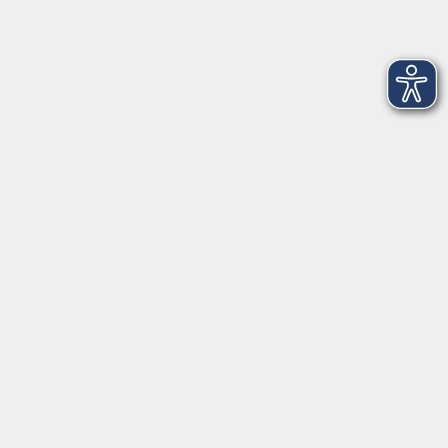
Volkshochschule-Musikschule Bad Homburg
Elisabethenstraße 4–8
61348 Bad Homburg v. d. Höhe
info@vhs-badhomburg.de
musikschule@vhs-badhomburg.de
Tel: 06172 23006
Fax: 06172 23009
Kontakt
Öffnungszeiten
Ansprechpartner