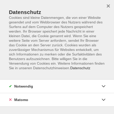
×
Datenschutz
Cookies sind kleine Datenmengen, die von einer Website
gesendet und vom Webbrowser des Nutzers während des
Surfens auf dem Computer des Nutzers gespeichert
Skip to main content
werden. Ihr Browser speichert jede Nachricht in einer
kleinen Datei, die Cookie genannt wird. Wenn Sie eine
weitere Seite vom Server anfordern, sendet Ihr Browser
das Cookie an den Server zurück. Cookies wurden als
zuverlässiger Mechanismus für Websites entwickelt, um
sich Informationen zu merken oder die Surfaktivitäten des
Benutzers aufzuzeichnen. Bitte willigen Sie in die
Verwendung von Cookies ein. Weitere Informationen finden
Sie in unseren Datenschutzhinweisen.
Datenschutz
Sie sind hier:
Beruf
Smartphone
Smartphone-Basiskurse
Notwendig
Matomo
Fit am Smartphone in drei Schritten
Basiskurs und zwei Aufbaukurse zum
Vorteilspreis