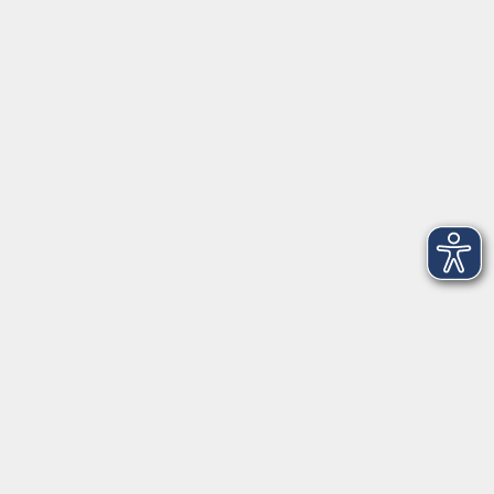
|
AGB
Barrierefreiheitserklärung
Datenschutzerklärung
Impressum
Widerruf
Anschrift
Volkshochschule-Musikschule Bad Homburg
Elisabethenstraße 4–8
61348 Bad Homburg v. d. Höhe
info@vhs-badhomburg.de
musikschule@vhs-badhomburg.de
Tel: 06172 23006