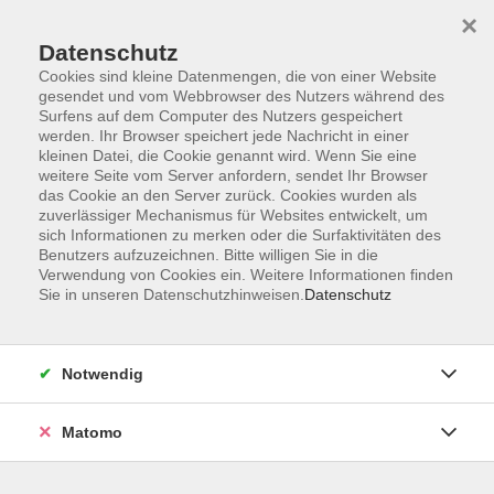
×
Datenschutz
Cookies sind kleine Datenmengen, die von einer Website
gesendet und vom Webbrowser des Nutzers während des
Surfens auf dem Computer des Nutzers gespeichert
Skip to main content
werden. Ihr Browser speichert jede Nachricht in einer
kleinen Datei, die Cookie genannt wird. Wenn Sie eine
weitere Seite vom Server anfordern, sendet Ihr Browser
das Cookie an den Server zurück. Cookies wurden als
zuverlässiger Mechanismus für Websites entwickelt, um
sich Informationen zu merken oder die Surfaktivitäten des
Benutzers aufzuzeichnen. Bitte willigen Sie in die
Verwendung von Cookies ein. Weitere Informationen finden
Sie in unseren Datenschutzhinweisen.
Datenschutz
Sie sind hier:
Beruf
Kaufmännische
Notwendig
Seminare/Rechnungswesen/Marketing
Matomo
Xpert Business: Finanzbuchführung 1
(Videokurs)