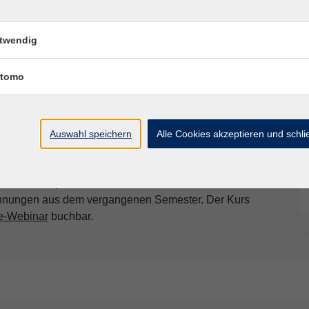
twendig
tomo
ess Lernnetz. Nach Ihrer Anmeldung erhalten Sie
e können Ihre Anmeldung bis 10 Tage nach Kursstart
tens ein Video angesehen haben. Bitte beachten Sie
Auswahl speichern
Alle Cookies akzeptieren und schl
Sie alle Informationen zu den Xpert-Business-
taloge.
len: Mit dem Xpert-Business-Videokurs erhalten Sie für
chnungen aus dem vergangenen Semester. Der Kurs
e-Webinar
buchbar.