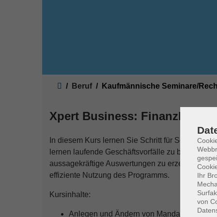
Sie sind hier:
Beruf
Kaufmännische Seminare/Rec
Xpert Business: Finanzbuchf
Dat
In diesem Kurs lernen Sie Schritt für Schritt d
Cookie
Webbr
lernen laufende Geschäftsvorfälle zu buchen, ei
gespei
aussagekräftige Auswertungen zu erzeugen. An z
Cookie
effiziente Nutzung des Programms.
Ihr Br
Mechan
Surfak
Kursinhalte:
von Co
Daten
Anlegen und Ändern von Mandantenstam