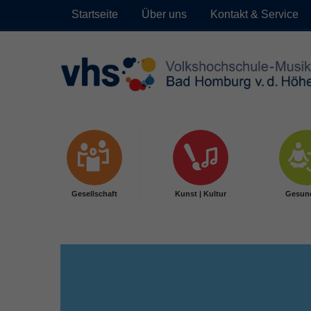
Startseite
Über uns
Kontakt & Service
Skip to main content
Gesellschaft
Kunst | Kultur
Gesun