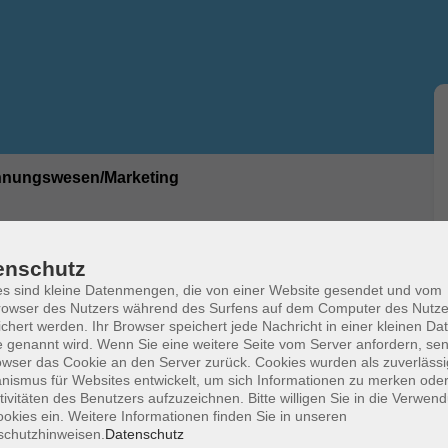
hnungswesen/Marketing
ührung mit DATEV (Videokurs)
enschutz
ie Buchhaltungssoftware DATEV anzuwenden. Sie
s sind kleine Datenmengen, die von einer Website gesendet und vom
owser des Nutzers während des Surfens auf dem Computer des Nutze
nen Jahresabschluss zu erstellen sowie
chert werden. Ihr Browser speichert jede Nachricht in einer kleinen Dat
ahlreichen Praxisfällen üben Sie die einfache und
 genannt wird. Wenn Sie eine weitere Seite vom Server anfordern, se
owser das Cookie an den Server zurück. Cookies wurden als zuverlässi
ismus für Websites entwickelt, um sich Informationen zu merken oder
tivitäten des Benutzers aufzuzeichnen. Bitte willigen Sie in die Verwen
okies ein. Weitere Informationen finden Sie in unseren
schutzhinweisen.
Datenschutz
mdaten