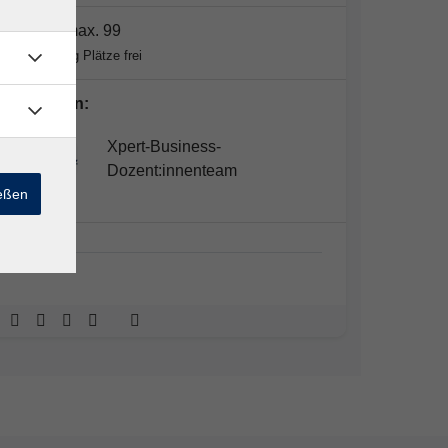
Plätze:
max. 99
Noch genug Plätze frei
Dozent*in:
Xpert-Business-
Dozent:innenteam
ießen