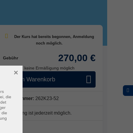
270,00 €
Gebühr
keine Ermäßigung möglich
×
In den Warenkorb
rs
ei, die
Kursnummer:
262K23-52
ndet
ger
 die
Anmeldung ist jederzeit möglich.
dung
1 Termin