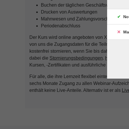
Buchen der täglichen Geschäftsvorfälle
Drucken von Auswertungen
No
Mahnwesen und Zahlungsvorschlag
Periodenabschluss
Ma
Der Kurs wird online angeboten von Xpert Busin
von uns die Zugangsdaten für die Teilnahme. Si
kostenfrei stornieren, wenn Sie bis dahin höchs
dabei die
Stornierungsbedingungen
.
Hier
finden 
Kursen, -Zertifikaten und ausführliche Lernzielka
Für alle, die ihre Lernzeit flexibel einteilen wol
sechs Monate Zugang zu allen Webinar-Aufzei
enthält keine Live-Anteile. Alternativ ist er als
Liv