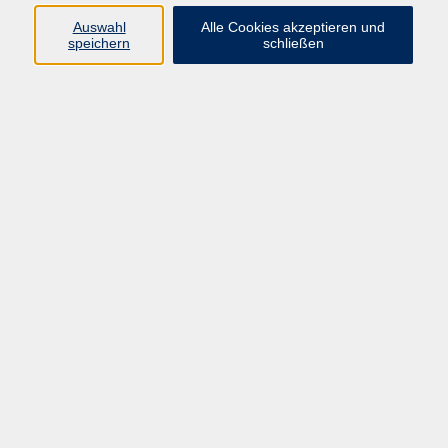
Sprachen
Auswahl
Alle Cookies akzeptieren und
Beruf | IT
speichern
schließen
Musikschule
Bildungsurlaube
Standorte
Service
Startseite
Über uns
Kontakt & Service
|
Rückblick
|
AGB