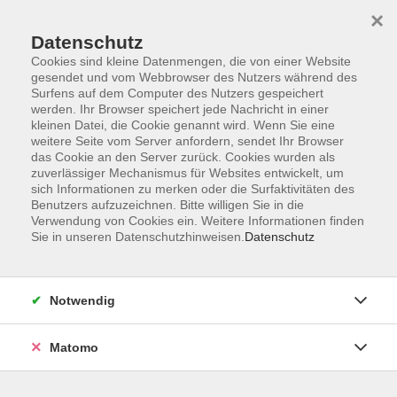
×
Datenschutz
Cookies sind kleine Datenmengen, die von einer Website
gesendet und vom Webbrowser des Nutzers während des
Surfens auf dem Computer des Nutzers gespeichert
Skip to main content
werden. Ihr Browser speichert jede Nachricht in einer
kleinen Datei, die Cookie genannt wird. Wenn Sie eine
weitere Seite vom Server anfordern, sendet Ihr Browser
Der Kurs konnte nicht gefunden werden.
das Cookie an den Server zurück. Cookies wurden als
zuverlässiger Mechanismus für Websites entwickelt, um
sich Informationen zu merken oder die Surfaktivitäten des
Benutzers aufzuzeichnen. Bitte willigen Sie in die
Verwendung von Cookies ein. Weitere Informationen finden
Sie in unseren Datenschutzhinweisen.
Datenschutz
Programm
Notwendig
Gesellschaft
Matomo
Kunst | Kultur
Gesundheit