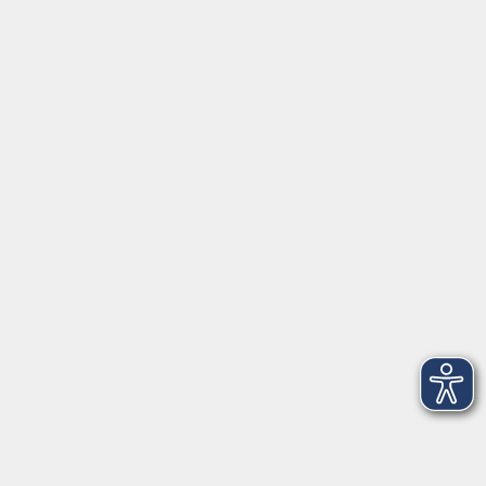
Impressum
Widerruf
Anschrift
Volkshochschule-Musikschule Bad Homburg
Elisabethenstraße 4–8
61348 Bad Homburg v. d. Höhe
info@vhs-badhomburg.de
musikschule@vhs-badhomburg.de
Tel: 06172 23006
Fax: 06172 23009
Kontakt