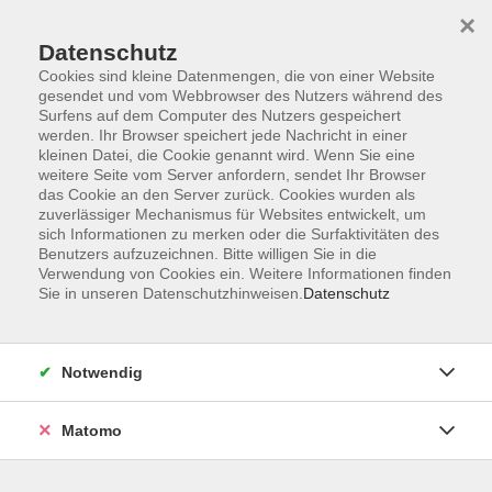
×
Datenschutz
Cookies sind kleine Datenmengen, die von einer Website
gesendet und vom Webbrowser des Nutzers während des
Surfens auf dem Computer des Nutzers gespeichert
Skip to main content
werden. Ihr Browser speichert jede Nachricht in einer
kleinen Datei, die Cookie genannt wird. Wenn Sie eine
weitere Seite vom Server anfordern, sendet Ihr Browser
Der Kurs konnte nicht gefunden werden.
das Cookie an den Server zurück. Cookies wurden als
zuverlässiger Mechanismus für Websites entwickelt, um
sich Informationen zu merken oder die Surfaktivitäten des
Benutzers aufzuzeichnen. Bitte willigen Sie in die
Verwendung von Cookies ein. Weitere Informationen finden
Sie in unseren Datenschutzhinweisen.
Datenschutz
Programm
Notwendig
Gesellschaft
Matomo
Kunst | Kultur
Gesundheit