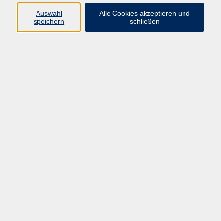
Sprachen
Auswahl
Alle Cookies akzeptieren und
Beruf | IT
speichern
schließen
Musikschule
Bildungsurlaube
Standorte
Service
Startseite
Über uns
Kontakt & Service
|
Rückblick
|
AGB