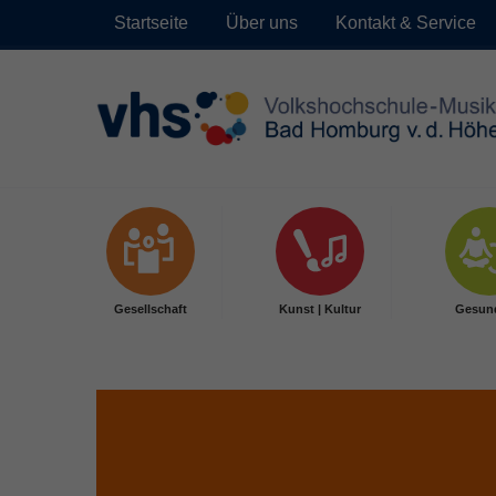
Startseite
Über uns
Kontakt & Service
Skip to main content
Gesellschaft
Kunst | Kultur
Gesun