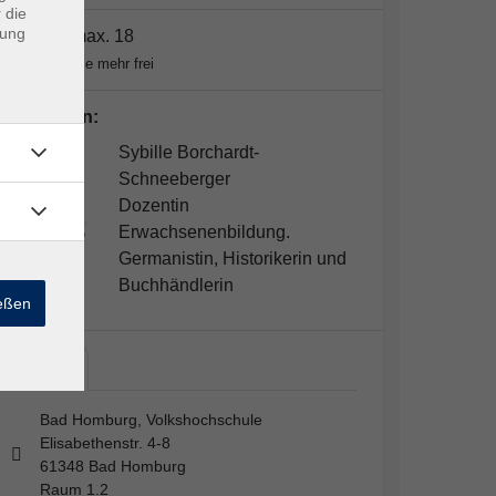
 die
dung
Plätze:
max. 18
Keine Plätze mehr frei
Dozent*in:
Sybille Borchardt-
Schneeberger
Dozentin
Erwachsenenbildung.
Germanistin, Historikerin und
Buchhändlerin
ießen
Bad…
Bad Homburg, Volkshochschule
Elisabethenstr. 4-8
61348 Bad Homburg
Raum 1.2