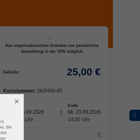
Aus organisatorischen Gründen nur persönliche
Anmeldung in der VHS möglich
25,00 €
Gebühr
Kursnummer:
262H50-95
×
Start
Ende
Mi. 23.09.2026
Mi. 23.09.2026
13:30 Uhr
14:30 Uhr
rs
ei, die
ndet
1 Termin
ger