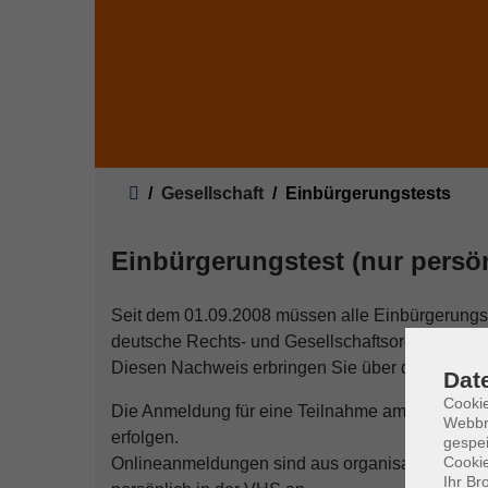
Sie sind hier:
Gesellschaft
Einbürgerungstests
Einbürgerungstest (nur persö
Seit dem 01.09.2008 müssen alle Einbürgerungsw
deutsche Rechts- und Gesellschaftsordnung und 
Diesen Nachweis erbringen Sie über den Einbür
Dat
Cookie
Die Anmeldung für eine Teilnahme am Einbürger
Webbr
erfolgen.
gespei
Cookie
Onlineanmeldungen sind aus organisatorischen G
Ihr Br