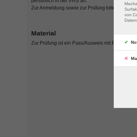
persönlich in der VHS an.
Mechan
Zur Anmeldung sowie zur Prüfung bitte einen Pas
Surfak
von Co
Daten
Material
No
Zur Prüfung ist ein Pass/Ausweis mit Foto erforde
Ma