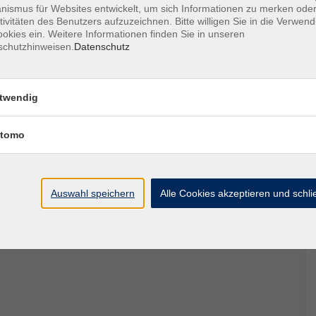
ismus für Websites entwickelt, um sich Informationen zu merken oder
s / Ausweis mit Foto mitbringen!
tivitäten des Benutzers aufzuzeichnen. Bitte willigen Sie in die Verwen
okies ein. Weitere Informationen finden Sie in unseren
schutzhinweisen.
Datenschutz
twendig
rlich!
tomo
Auswahl speichern
Alle Cookies akzeptieren und schl