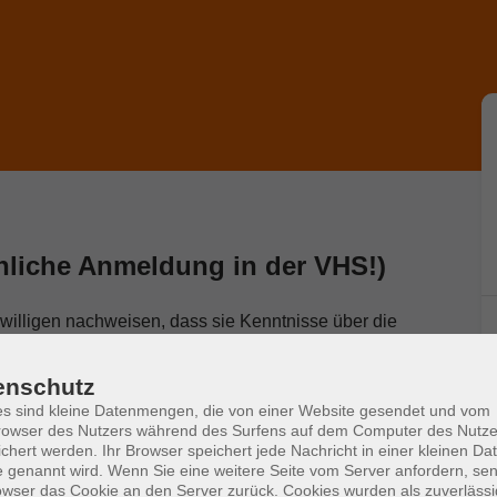
nliche Anmeldung in der VHS!)
illigen nachweisen, dass sie Kenntnisse über die
über die deutschen Lebensverhältnisse besitzen.
gerungstest, den Sie bei der VHS ablegen können.
enschutz
s sind kleine Datenmengen, die von einer Website gesendet und vom
ungstest muss bis spätestens zum 17.08.2026
owser des Nutzers während des Surfens auf dem Computer des Nutze
chert werden. Ihr Browser speichert jede Nachricht in einer kleinen Dat
 genannt wird. Wenn Sie eine weitere Seite vom Server anfordern, se
ründen nicht möglich, bitte melden Sie sich
owser das Cookie an den Server zurück. Cookies wurden als zuverlässi