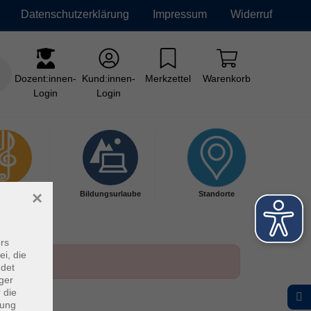
Datenschutzerklärung
Impressum
Widerruf
Dozent:innen-
Kund:innen-
Merkzettel
Warenkorb
Login
Login
×
kschule
Bildungsurlaube
Standorte
rs
ei, die
ndet
ger
 die
dung