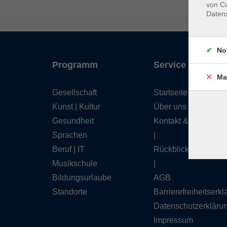
von Co
Daten
No
Programm
Service
Ma
Gesellschaft
Startseite
Kunst | Kultur
Über uns
Gesundheit
Kontakt & Service
Sprachen
|
Beruf | IT
Rückblick
Musikschule
|
Bildungsurlaube
AGB
Standorte
Barrierefreiheitserk
Datenschutzerkläru
Impressum