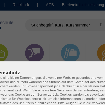
|
Rückblick
|
AGB
Barrierefreiheitserklärung
dheit
Sprachen
Beruf | IT
Musi
enschutz
s sind kleine Datenmengen, die von einer Website gesendet und vom
owser des Nutzers während des Surfens auf dem Computer des Nutze
chert werden. Ihr Browser speichert jede Nachricht in einer kleinen Dat
 genannt wird. Wenn Sie eine weitere Seite vom Server anfordern, se
owser das Cookie an den Server zurück. Cookies wurden als zuverlässi
ismus für Websites entwickelt, um sich Informationen zu merken oder
tivitäten des Benutzers aufzuzeichnen. Bitte willigen Sie in die Verwen