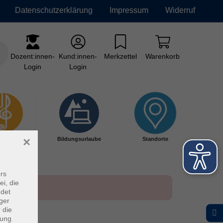
Datenschutzerklärung
Impressum
Widerruf
Dozent:innen-
Kund:innen-
Merkzettel
Warenkorb
Login
Login
×
kschule
Bildungsurlaube
Standorte
rs
ei, die
ndet
ger
 die
dung