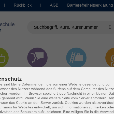
|
Rückblick
|
AGB
Barrierefreiheitserklärung
dheit
Sprachen
Beruf | IT
Musi
enschutz
s sind kleine Datenmengen, die von einer Website gesendet und vom
owser des Nutzers während des Surfens auf dem Computer des Nutze
chert werden. Ihr Browser speichert jede Nachricht in einer kleinen Dat
 genannt wird. Wenn Sie eine weitere Seite vom Server anfordern, se
owser das Cookie an den Server zurück. Cookies wurden als zuverlässi
ismus für Websites entwickelt, um sich Informationen zu merken oder
tivitäten des Benutzers aufzuzeichnen. Bitte willigen Sie in die Verwen