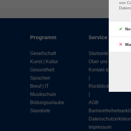
von Co
Daten
No
Programm
Service
Ma
Gesellschaft
Startseite
Kunst | Kultur
Über uns
Gesundheit
Kontakt & Service
Sprachen
|
Beruf | IT
Rückblick
Musikschule
|
Bildungsurlaube
AGB
Standorte
Barrierefreiheitserk
Datenschutzerkläru
Impressum