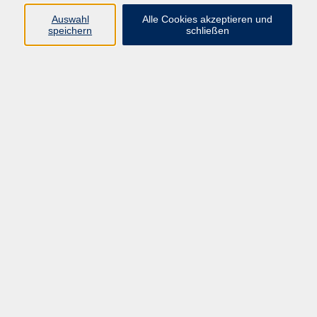
Sprachen
Auswahl
Alle Cookies akzeptieren und
Beruf | IT
speichern
schließen
Musikschule
Bildungsurlaube
Standorte
Service
Startseite
Über uns
Kontakt & Service
|
Rückblick
|
AGB