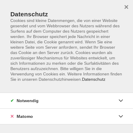
×
Datenschutz
Cookies sind kleine Datenmengen, die von einer Website
gesendet und vom Webbrowser des Nutzers während des
Surfens auf dem Computer des Nutzers gespeichert
Skip to main content
werden. Ihr Browser speichert jede Nachricht in einer
kleinen Datei, die Cookie genannt wird. Wenn Sie eine
weitere Seite vom Server anfordern, sendet Ihr Browser
Der Kurs konnte nicht gefunden werden.
das Cookie an den Server zurück. Cookies wurden als
zuverlässiger Mechanismus für Websites entwickelt, um
sich Informationen zu merken oder die Surfaktivitäten des
Benutzers aufzuzeichnen. Bitte willigen Sie in die
Verwendung von Cookies ein. Weitere Informationen finden
Sie in unseren Datenschutzhinweisen.
Datenschutz
Programm
Notwendig
Gesellschaft
Matomo
Kunst | Kultur
Gesundheit