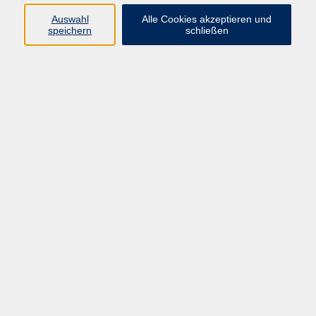
Sprachen
Auswahl
Alle Cookies akzeptieren und
Beruf | IT
speichern
schließen
Musikschule
Bildungsurlaube
Standorte
Service
Startseite
Über uns
Kontakt & Service
|
Rückblick
|
AGB