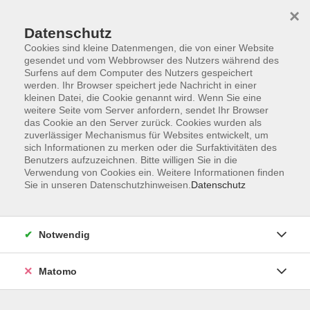
×
Datenschutz
Cookies sind kleine Datenmengen, die von einer Website
gesendet und vom Webbrowser des Nutzers während des
Surfens auf dem Computer des Nutzers gespeichert
Skip to main content
werden. Ihr Browser speichert jede Nachricht in einer
kleinen Datei, die Cookie genannt wird. Wenn Sie eine
weitere Seite vom Server anfordern, sendet Ihr Browser
Der Kurs konnte nicht gefunden werden.
das Cookie an den Server zurück. Cookies wurden als
zuverlässiger Mechanismus für Websites entwickelt, um
sich Informationen zu merken oder die Surfaktivitäten des
Benutzers aufzuzeichnen. Bitte willigen Sie in die
Verwendung von Cookies ein. Weitere Informationen finden
Sie in unseren Datenschutzhinweisen.
Datenschutz
Programm
Notwendig
Gesellschaft
Matomo
Kunst | Kultur
Gesundheit