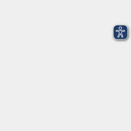
Anschrift
Volkshochschule-Musikschule Bad Homburg
Elisabethenstraße 4–8
61348 Bad Homburg v. d. Höhe
info@vhs-badhomburg.de
musikschule@vhs-badhomburg.de
Tel: 06172 23006
Fax: 06172 23009
Kontakt
Öffnungszeiten
Ansprechpartner