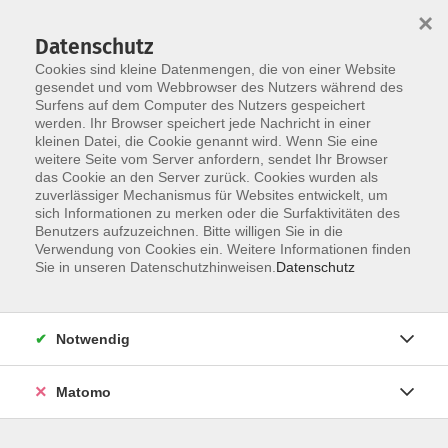
×
Datenschutz
Cookies sind kleine Datenmengen, die von einer Website
gesendet und vom Webbrowser des Nutzers während des
Surfens auf dem Computer des Nutzers gespeichert
Skip to main content
werden. Ihr Browser speichert jede Nachricht in einer
kleinen Datei, die Cookie genannt wird. Wenn Sie eine
weitere Seite vom Server anfordern, sendet Ihr Browser
das Cookie an den Server zurück. Cookies wurden als
zuverlässiger Mechanismus für Websites entwickelt, um
sich Informationen zu merken oder die Surfaktivitäten des
Benutzers aufzuzeichnen. Bitte willigen Sie in die
Verwendung von Cookies ein. Weitere Informationen finden
Sie in unseren Datenschutzhinweisen.
Datenschutz
Sie sind hier:
Gesellschaft
Notwendig
Patina oder Schaden? Wie Alter sichtbar wird
Geschichte hinter den Dingen
Matomo
Ab wann gilt eine Oberfläche als beschädigt, wann