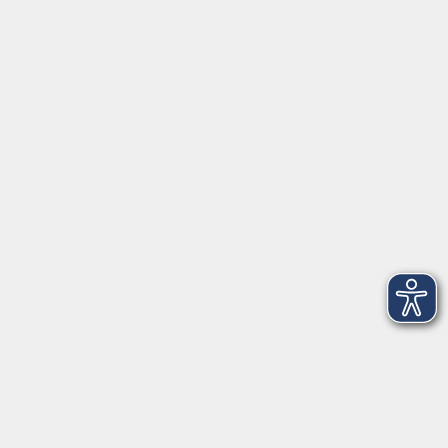
Datenschutzerklärung
Impressum
Widerruf
Anschrift
Volkshochschule-Musikschule Bad Homburg
Elisabethenstraße 4–8
61348 Bad Homburg v. d. Höhe
info@vhs-badhomburg.de
musikschule@vhs-badhomburg.de
Tel: 06172 23006
Fax: 06172 23009
Kontakt