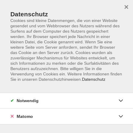
×
Datenschutz
Cookies sind kleine Datenmengen, die von einer Website
gesendet und vom Webbrowser des Nutzers während des
Surfens auf dem Computer des Nutzers gespeichert
Skip to main content
werden. Ihr Browser speichert jede Nachricht in einer
kleinen Datei, die Cookie genannt wird. Wenn Sie eine
weitere Seite vom Server anfordern, sendet Ihr Browser
das Cookie an den Server zurück. Cookies wurden als
zuverlässiger Mechanismus für Websites entwickelt, um
sich Informationen zu merken oder die Surfaktivitäten des
Benutzers aufzuzeichnen. Bitte willigen Sie in die
Verwendung von Cookies ein. Weitere Informationen finden
Sie in unseren Datenschutzhinweisen.
Datenschutz
Sie sind hier:
Neu im Programm
Notwendig
Perspektivwechsel im Wald – eine kreative
Entdeckungswanderung
Matomo
Der Wald ist mehr als nur eine Kulisse zum