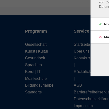
von Co
Daten
No
Programm
Service
Ma
Gesellschaft
Startseite
Kunst | Kultur
Über uns
Gesundheit
Kontakt & Service
Sprachen
|
Beruf | IT
Rückblick
Musikschule
|
Bildungsurlaube
AGB
Standorte
Barrierefreiheitserk
Datenschutzerkläru
Impressum