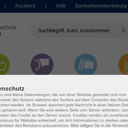
|
Rückblick
|
AGB
Barrierefreiheitserklärung
dheit
Sprachen
Beruf | IT
Musi
enschutz
s sind kleine Datenmengen, die von einer Website gesendet und vom
owser des Nutzers während des Surfens auf dem Computer des Nutze
chert werden. Ihr Browser speichert jede Nachricht in einer kleinen Dat
 genannt wird. Wenn Sie eine weitere Seite vom Server anfordern, se
owser das Cookie an den Server zurück. Cookies wurden als zuverlässi
ismus für Websites entwickelt, um sich Informationen zu merken oder
tivitäten des Benutzers aufzuzeichnen. Bitte willigen Sie in die Verwen