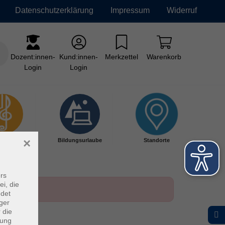
Datenschutzerklärung
Impressum
Widerruf
Dozent:innen-
Kund:innen-
Merkzettel
Warenkorb
Login
Login
×
kschule
Bildungsurlaube
Standorte
rs
ei, die
ndet
ger
 die
dung