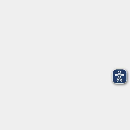
Barrierefreiheitserklärung
Datenschutzerklärung
Impressum
Widerruf
Anschrift
Volkshochschule-Musikschule Bad Homburg
Elisabethenstraße 4–8
61348 Bad Homburg v. d. Höhe
info@vhs-badhomburg.de
musikschule@vhs-badhomburg.de
Tel: 06172 23006
Fax: 06172 23009