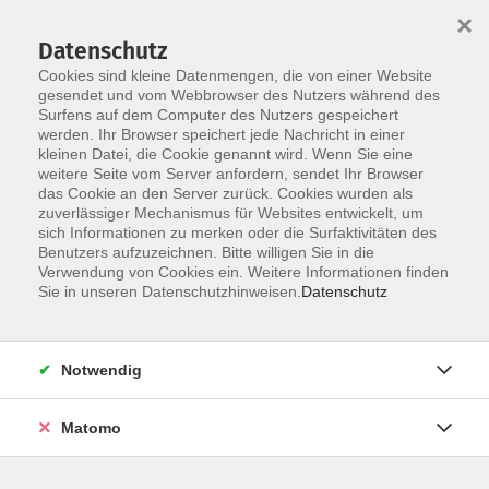
×
Datenschutz
Cookies sind kleine Datenmengen, die von einer Website
gesendet und vom Webbrowser des Nutzers während des
Surfens auf dem Computer des Nutzers gespeichert
Skip to main content
werden. Ihr Browser speichert jede Nachricht in einer
kleinen Datei, die Cookie genannt wird. Wenn Sie eine
weitere Seite vom Server anfordern, sendet Ihr Browser
das Cookie an den Server zurück. Cookies wurden als
zuverlässiger Mechanismus für Websites entwickelt, um
sich Informationen zu merken oder die Surfaktivitäten des
Benutzers aufzuzeichnen. Bitte willigen Sie in die
Verwendung von Cookies ein. Weitere Informationen finden
Sie in unseren Datenschutzhinweisen.
Datenschutz
Sie sind hier:
Gesellschaft
Notwendig
Was steckt im Boden? Forschen, fühlen,
gestalten
Matomo
Familienworkshop in der SoLaWi Stolze Gärtner