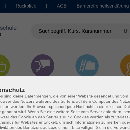
|
Rückblick
|
AGB
Barrierefreiheitserklärung
dheit
Sprachen
Beruf | IT
Musi
enschutz
s sind kleine Datenmengen, die von einer Website gesendet und vom
owser des Nutzers während des Surfens auf dem Computer des Nutze
chert werden. Ihr Browser speichert jede Nachricht in einer kleinen Dat
 genannt wird. Wenn Sie eine weitere Seite vom Server anfordern, se
owser das Cookie an den Server zurück. Cookies wurden als zuverlässi
ismus für Websites entwickelt, um sich Informationen zu merken oder
tivitäten des Benutzers aufzuzeichnen. Bitte willigen Sie in die Verwen