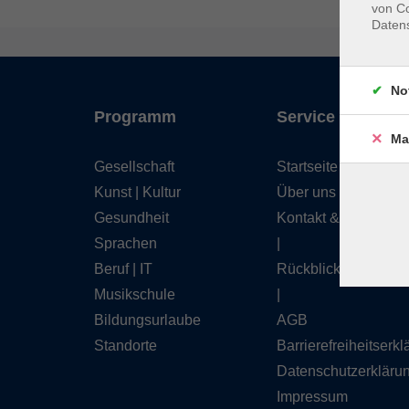
von Co
Daten
No
Programm
Service
Ma
Gesellschaft
Startseite
Kunst | Kultur
Über uns
Gesundheit
Kontakt & Service
Sprachen
|
Beruf | IT
Rückblick
Musikschule
|
Bildungsurlaube
AGB
Standorte
Barrierefreiheitserk
Datenschutzerkläru
Impressum