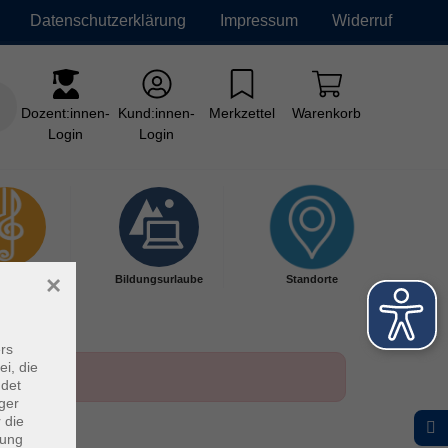
Datenschutzerklärung
Impressum
Widerruf
Dozent:innen-
Kund:innen-
Merkzettel
Warenkorb
Login
Login
×
kschule
Bildungsurlaube
Standorte
rs
ei, die
ndet
ger
 die
dung