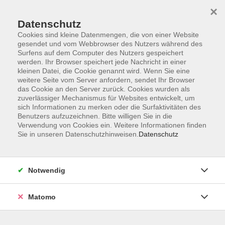
×
Datenschutz
Cookies sind kleine Datenmengen, die von einer Website
gesendet und vom Webbrowser des Nutzers während des
Surfens auf dem Computer des Nutzers gespeichert
Skip to main content
werden. Ihr Browser speichert jede Nachricht in einer
kleinen Datei, die Cookie genannt wird. Wenn Sie eine
weitere Seite vom Server anfordern, sendet Ihr Browser
Der Kurs konnte nicht gefunden werden.
das Cookie an den Server zurück. Cookies wurden als
zuverlässiger Mechanismus für Websites entwickelt, um
sich Informationen zu merken oder die Surfaktivitäten des
Benutzers aufzuzeichnen. Bitte willigen Sie in die
Verwendung von Cookies ein. Weitere Informationen finden
Sie in unseren Datenschutzhinweisen.
Datenschutz
Programm
Notwendig
Gesellschaft
Matomo
Kunst | Kultur
Gesundheit