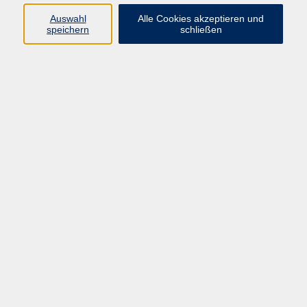
Sprachen
Auswahl
Alle Cookies akzeptieren und
Beruf | IT
speichern
schließen
Musikschule
Bildungsurlaube
Standorte
Service
Startseite
Über uns
Kontakt & Service
|
Rückblick
|
AGB