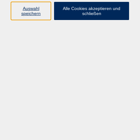
Sprachen
Auswahl
Alle Cookies akzeptieren und
Beruf | IT
speichern
schließen
Musikschule
Bildungsurlaube
Standorte
Service
Startseite
Über uns
Kontakt & Service
|
Rückblick
|
AGB