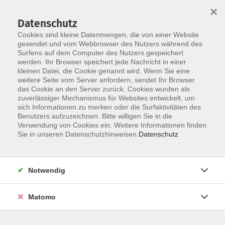
×
Datenschutz
Cookies sind kleine Datenmengen, die von einer Website
gesendet und vom Webbrowser des Nutzers während des
Surfens auf dem Computer des Nutzers gespeichert
Skip to main content
werden. Ihr Browser speichert jede Nachricht in einer
kleinen Datei, die Cookie genannt wird. Wenn Sie eine
weitere Seite vom Server anfordern, sendet Ihr Browser
Der Kurs konnte nicht gefunden werden.
das Cookie an den Server zurück. Cookies wurden als
zuverlässiger Mechanismus für Websites entwickelt, um
sich Informationen zu merken oder die Surfaktivitäten des
Benutzers aufzuzeichnen. Bitte willigen Sie in die
Verwendung von Cookies ein. Weitere Informationen finden
Sie in unseren Datenschutzhinweisen.
Datenschutz
Programm
Notwendig
Gesellschaft
Matomo
Kunst | Kultur
Gesundheit