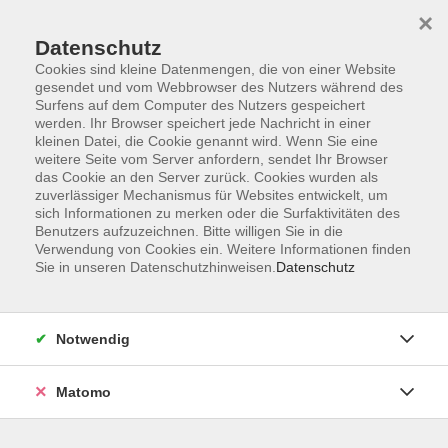
×
Datenschutz
Cookies sind kleine Datenmengen, die von einer Website
gesendet und vom Webbrowser des Nutzers während des
Surfens auf dem Computer des Nutzers gespeichert
Skip to main content
werden. Ihr Browser speichert jede Nachricht in einer
kleinen Datei, die Cookie genannt wird. Wenn Sie eine
weitere Seite vom Server anfordern, sendet Ihr Browser
Der Kurs konnte nicht gefunden werden.
das Cookie an den Server zurück. Cookies wurden als
zuverlässiger Mechanismus für Websites entwickelt, um
sich Informationen zu merken oder die Surfaktivitäten des
Benutzers aufzuzeichnen. Bitte willigen Sie in die
Verwendung von Cookies ein. Weitere Informationen finden
Sie in unseren Datenschutzhinweisen.
Datenschutz
Programm
Notwendig
Gesellschaft
Matomo
Kunst | Kultur
Gesundheit