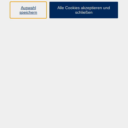
Sprachen
Auswahl
Alle Cookies akzeptieren und
Beruf | IT
speichern
schließen
Musikschule
Bildungsurlaube
Standorte
Service
Startseite
Über uns
Kontakt & Service
|
Rückblick
|
AGB