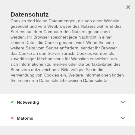
×
Datenschutz
Cookies sind kleine Datenmengen, die von einer Website
gesendet und vom Webbrowser des Nutzers während des
Surfens auf dem Computer des Nutzers gespeichert
Skip to main content
werden. Ihr Browser speichert jede Nachricht in einer
kleinen Datei, die Cookie genannt wird. Wenn Sie eine
weitere Seite vom Server anfordern, sendet Ihr Browser
Der Kurs konnte nicht gefunden werden.
das Cookie an den Server zurück. Cookies wurden als
zuverlässiger Mechanismus für Websites entwickelt, um
sich Informationen zu merken oder die Surfaktivitäten des
Benutzers aufzuzeichnen. Bitte willigen Sie in die
Verwendung von Cookies ein. Weitere Informationen finden
Sie in unseren Datenschutzhinweisen.
Datenschutz
Programm
Notwendig
Gesellschaft
Matomo
Kunst | Kultur
Gesundheit