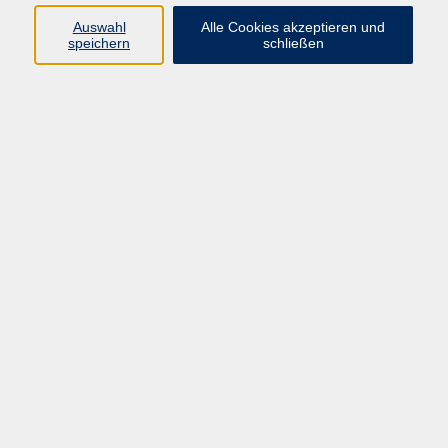
Sprachen
Auswahl
Alle Cookies akzeptieren und
Beruf | IT
speichern
schließen
Musikschule
Bildungsurlaube
Standorte
Service
Startseite
Über uns
Kontakt & Service
|
Rückblick
|
AGB